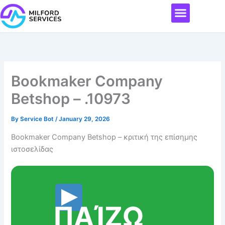
Skip
Menu
to
content
Bookmaker Company
Betshop – .10973
By
Service Bot
/
January 29, 2026
Bookmaker Company Betshop – κριτική της επίσημης
ιστοσελίδας
ΠΑΊΖΩ