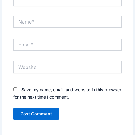
Name*
Email*
Website
Save my name, email, and website in this browser
for the next time I comment.