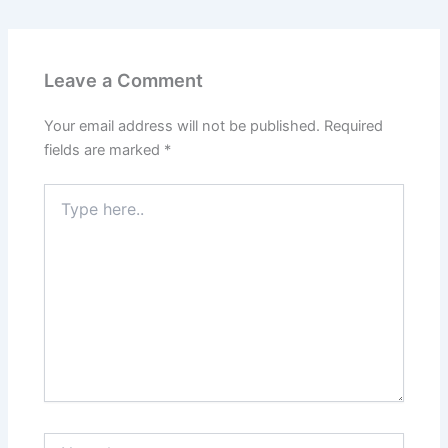
Leave a Comment
Your email address will not be published.
Required
fields are marked
*
Type
here..
Name*