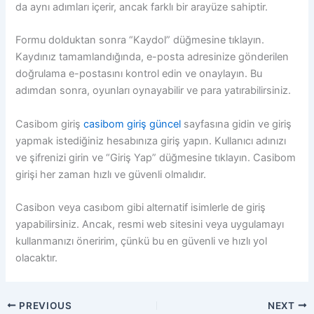
da aynı adımları içerir, ancak farklı bir arayüze sahiptir.
Formu dolduktan sonra “Kaydol” düğmesine tıklayın.
Kaydınız tamamlandığında, e-posta adresinize gönderilen
doğrulama e-postasını kontrol edin ve onaylayın. Bu
adımdan sonra, oyunları oynayabilir ve para yatırabilirsiniz.
Casibom giriş
casibom giriş güncel
sayfasına gidin ve giriş
yapmak istediğiniz hesabınıza giriş yapın. Kullanıcı adınızı
ve şifrenizi girin ve “Giriş Yap” düğmesine tıklayın. Casibom
girişi her zaman hızlı ve güvenli olmalıdır.
Casibon veya casıbom gibi alternatif isimlerle de giriş
yapabilirsiniz. Ancak, resmi web sitesini veya uygulamayı
kullanmanızı öneririm, çünkü bu en güvenli ve hızlı yol
olacaktır.
PREVIOUS
NEXT