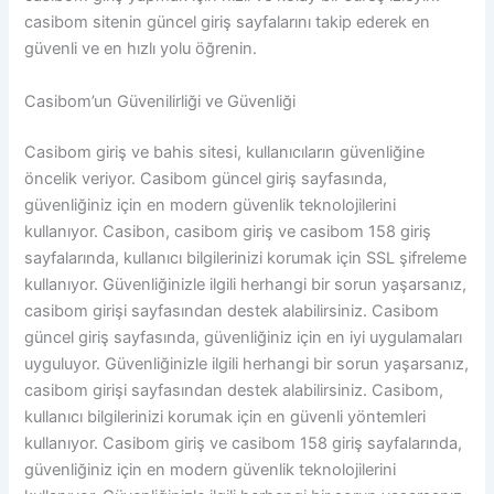
casibom sitenin güncel giriş sayfalarını takip ederek en
güvenli ve en hızlı yolu öğrenin.
Casibom’un Güvenilirliği ve Güvenliği
Casibom giriş ve bahis sitesi, kullanıcıların güvenliğine
öncelik veriyor. Casibom güncel giriş sayfasında,
güvenliğiniz için en modern güvenlik teknolojilerini
kullanıyor. Casibon, casibom giriş ve casibom 158 giriş
sayfalarında, kullanıcı bilgilerinizi korumak için SSL şifreleme
kullanıyor. Güvenliğinizle ilgili herhangi bir sorun yaşarsanız,
casibom girişi sayfasından destek alabilirsiniz. Casibom
güncel giriş sayfasında, güvenliğiniz için en iyi uygulamaları
uyguluyor. Güvenliğinizle ilgili herhangi bir sorun yaşarsanız,
casibom girişi sayfasından destek alabilirsiniz. Casibom,
kullanıcı bilgilerinizi korumak için en güvenli yöntemleri
kullanıyor. Casibom giriş ve casibom 158 giriş sayfalarında,
güvenliğiniz için en modern güvenlik teknolojilerini