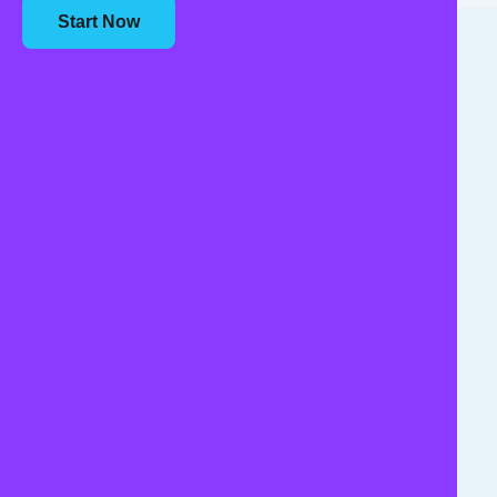
Start Now