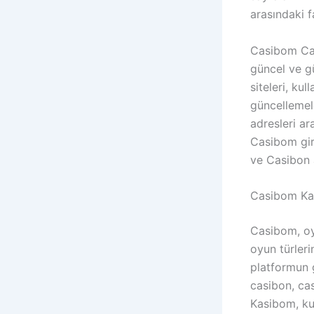
arasındaki f
Casibom Cas
güncel ve gü
siteleri, ku
güncellemele
adresleri a
Casibom gir
ve Casibon a
Casibom Kas
Casibom, oyu
oyun türleri
platformun g
casibon, cas
Kasibom, kul