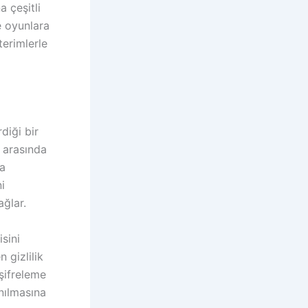
a çeşitli
e oyunlara
terimlerle
diği bir
i arasında
ra
i
ağlar.
isini
n gizlilik
 şifreleme
anılmasına