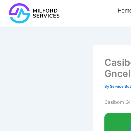
Skip
Hom
to
content
Casib
Gncel
By
Service Bo
Casibom Gir