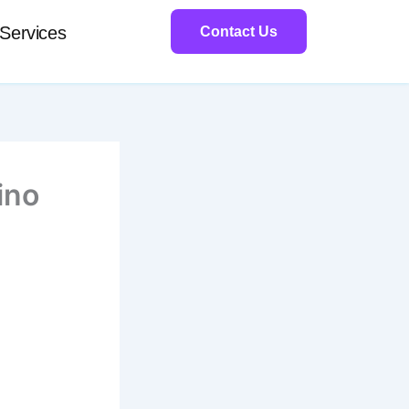
Services
Contact Us
ino