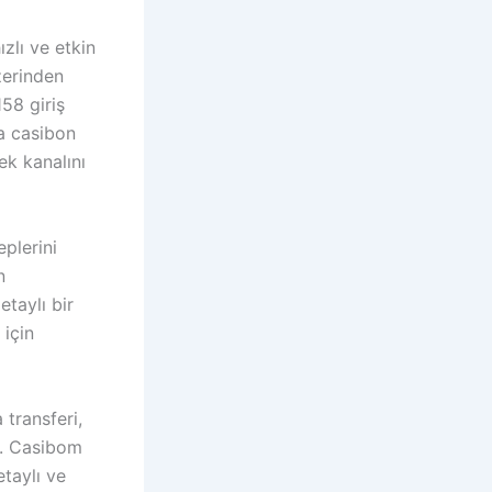
ızlı ve etkin
zerinden
58 giriş
ya casibon
ek kanalını
eplerini
n
etaylı bir
 için
 transferi,
er. Casibom
etaylı ve