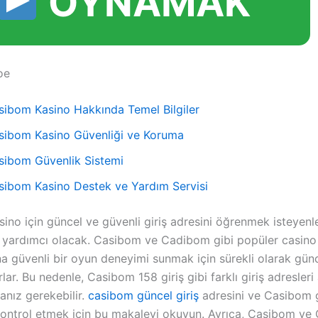
OYNAMAK
ое
sibom Kasino Hakkında Temel Bilgiler
sibom Kasino Güvenliği ve Koruma
sibom Güvenlik Sistemi
sibom Kasino Destek ve Yardım Servisi
no için güncel ve güvenli giriş adresini öğrenmek isteyenle
 yardımcı olacak. Casibom ve Cadibom gibi popüler casino s
ına güvenli bir oyun deneyimi sunmak için sürekli olarak gün
ar. Bu nedenle, Casibom 158 giriş gibi farklı giriş adresleri
nız gerekebilir.
casibom güncel giriş
adresini ve Casibom g
 kontrol etmek için bu makaleyi okuyun. Ayrıca, Casibom ve