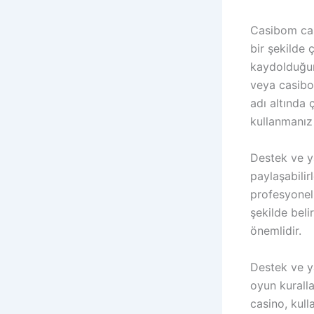
Casibom casi
bir şekilde 
kaydolduğunu
veya casibo 
adı altında 
kullanmanız 
Destek ve ya
paylaşabilir
profesyonel 
şekilde beli
önemlidir.
Destek ve ya
oyun kuralla
casino, kull