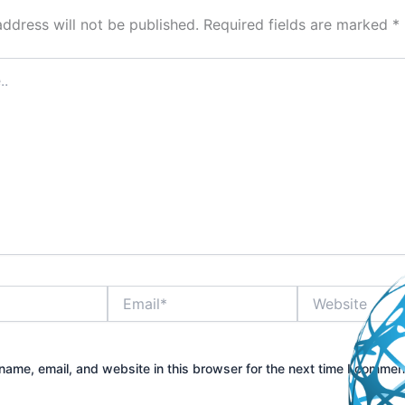
address will not be published.
Required fields are marked
*
Email*
Website
ame, email, and website in this browser for the next time I commen