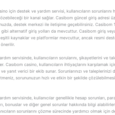
no için destek ve yardım servisi, kullanıcıların sorunlarını h
çözebileceği bir kanal sağlar. Casibom güncel giriş adresi ü
zda, destek merkezi ile iletişime geçebilirsiniz. Casibom 1
gibi alternatif giriş yolları da mevcuttur. Casibom giriş ve
çeşitli kaynaklar ve platformlar mevcuttur, ancak resmi dest
önerilir.
rdım servisinde, kullanıcıların sorularını, şikayetlerini ve tal
ler. Casıbom casino, kullanıcıların ihtiyaçlarını karşılamak içi
ve yanıt verici bir ekib sunar. Sorunlarınızı ve taleplerinizi d
rtmeniz, sorununuzun hızlı ve etkin bir şekilde çözülebilmesi
rdım servisinde, kullanıcılar genellikle hesap sorunları, para
rı, bonuslar ve diğer genel sorunlar hakkında bilgi alabilirl
anıcıların sorunlarını çözme sürecinde yardımcı olmak için d