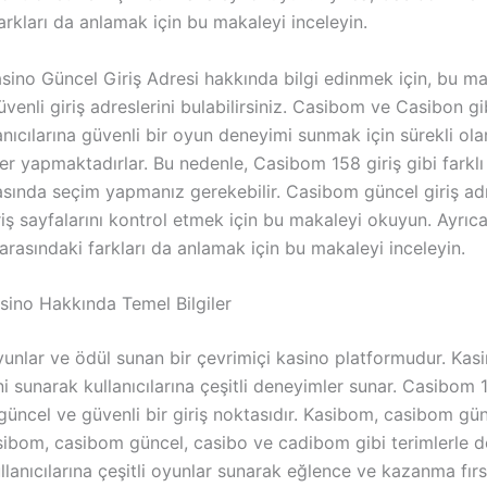
arkları da anlamak için bu makaleyi inceleyin.
ino Güncel Giriş Adresi hakkında bilgi edinmek için, bu m
venli giriş adreslerini bulabilirsiniz. Casibom ve Casibon gi
llanıcılarına güvenli bir oyun deneyimi sunmak için sürekli ola
r yapmaktadırlar. Bu nedenle, Casibom 158 giriş gibi farklı 
rasında seçim yapmanız gerekebilir. Casibom güncel giriş ad
iş sayfalarını kontrol etmek için bu makaleyi okuyun. Ayrıc
rasındaki farkları da anlamak için bu makaleyi inceleyin.
ino Hakkında Temel Bilgiler
nlar ve ödül sunan bir çevrimiçi kasino platformudur. Kasin
ni sunarak kullanıcılarına çeşitli deneyimler sunar. Casibom 1
üncel ve güvenli bir giriş noktasıdır. Kasibom, casibom günc
ibom, casibom güncel, casibo ve cadibom gibi terimlerle de 
lanıcılarına çeşitli oyunlar sunarak eğlence ve kazanma fırsa