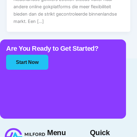
andere online gokplatforms die meer flexibiliteit
bieden dan de strikt gecontroleerde binnenlandse
markt. Een […]
Are You Ready to Get Started?
Start Now
Menu
Quick