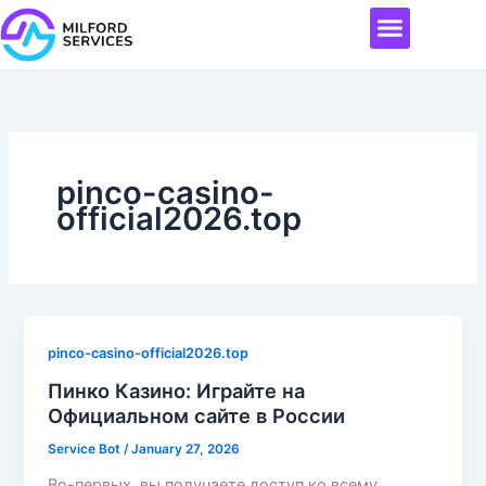
Skip
Menu
to
content
pinco-casino-
official2026.top
pinco-casino-official2026.top
Пинко Казино: Играйте на
Официальном сайте в России
Service Bot
/
January 27, 2026
Во-первых, вы получаете доступ ко всему