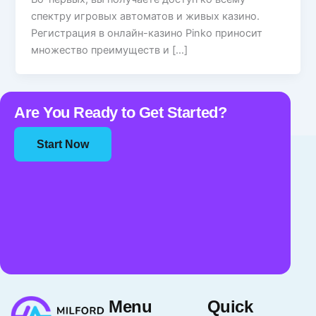
спектру игровых автоматов и живых казино.
Регистрация в онлайн-казино Pinko приносит
множество преимуществ и […]
Are You Ready to Get Started?
Start Now
Menu
Quick