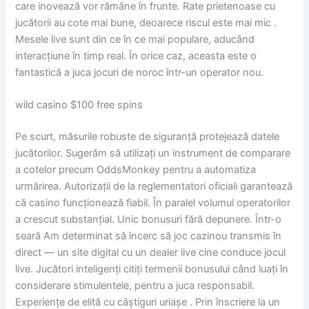
care inovează vor rămâne în frunte. Rate prietenoase cu
jucătorii au cote mai bune, deoarece riscul este mai mic .
Mesele live sunt din ce în ce mai populare, aducând
interacțiune în timp real. În orice caz, aceasta este o
fantastică a juca jocuri de noroc într-un operator nou.
wild casino $100 free spins
Pe scurt, măsurile robuste de siguranță protejează datele
jucătorilor. Sugerăm să utilizați un instrument de comparare
a cotelor precum OddsMonkey pentru a automatiza
urmărirea. Autorizații de la reglementatori oficiali garantează
că casino funcționează fiabil. În paralel volumul operatorilor
a crescut substanțial. Unic bonusuri fără depunere. Într-o
seară Am determinat să încerc să joc cazinou transmis în
direct — un site digital cu un dealer live cine conduce jocul
live. Jucători inteligenți citiți termenii bonusului când luați în
considerare stimulentele, pentru a juca responsabil.
Experiențe de elită cu câștiguri uriașe . Prin înscriere la un