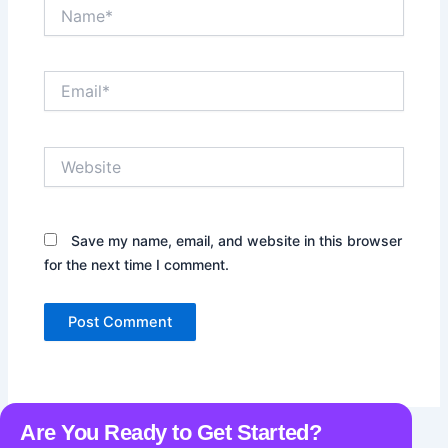
Name*
Email*
Website
Save my name, email, and website in this browser
for the next time I comment.
Are You Ready to Get Started?