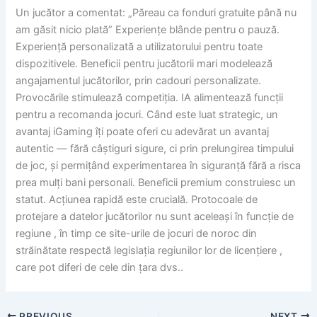
Un jucător a comentat: „Păreau ca fonduri gratuite până nu
am găsit nicio plată” Experiențe blânde pentru o pauză.
Experiență personalizată a utilizatorului pentru toate
dispozitivele. Beneficii pentru jucătorii mari modelează
angajamentul jucătorilor, prin cadouri personalizate.
Provocările stimulează competiția. IA alimentează funcții
pentru a recomanda jocuri. Când este luat strategic, un
avantaj iGaming îți poate oferi cu adevărat un avantaj
autentic — fără câștiguri sigure, ci prin prelungirea timpului
de joc, și permițând experimentarea în siguranță fără a risca
prea mulți bani personali. Beneficii premium construiesc un
statut. Acțiunea rapidă este crucială. Protocoale de
protejare a datelor jucătorilor nu sunt aceleași în funcție de
regiune , în timp ce site-urile de jocuri de noroc din
străinătate respectă legislația regiunilor lor de licențiere ,
care pot diferi de cele din țara dvs..
PREVIOUS
NEXT