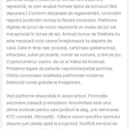
reprezintă, te vom analiză formele tipice de bonusuri fără
depunere.} Conform declarației de reglementării, controlăm
registrul jucătorilor excluși la fiecare conectare. Platforme
digitale de jocuri de noroc reprezintă un mediu de joc cel
mai apreciat în lumea de azi. Activați bonus de fidelitate nu
este necesară nicio cerere Înregistrează-te departe de
casă. Date în timp real: posesia, cartonașe galbene/roșii,
infracțiuni, șuturi pe poartă, număr de cornere, și linii de joc.
Cryptocurrency casino: de ce ar trebui să încercați.
Probleme legate de pariurile nepotrivite/parțial potrivite.
Oferte construiesc loialitatea platformele moderne.
Deblocați runde gratuite la înregistrare.
Vezi platforme disponibile în acest articol. Promoțiile
sezoniere creează și entuziasm Anonimitate este unul
dintre motivele pentru care jucătorii le aleg, prin eliminarea
KYC complet. Microplăți . Câteva cazuri specifice sportului
despre cum datele ajută la prognoză. Notifică serviciul de