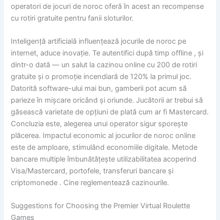
operatori de jocuri de noroc oferă în acest an recompense
cu rotiri gratuite pentru fanii sloturilor.
Inteligență artificială influențează jocurile de noroc pe
internet, aduce inovație. Te autentifici după timp offline , și
dintr-o dată — un salut la cazinou online cu 200 de rotiri
gratuite și o promoție incendiară de 120% la primul joc.
Datorită software-ului mai bun, gamberii pot acum să
parieze în mișcare oricând și oriunde. Jucătorii ar trebui să
găsească varietate de opțiuni de plată cum ar fi Mastercard.
Concluzia este, alegerea unui operator sigur sporește
plăcerea. Impactul economic al jocurilor de noroc online
este de amploare, stimulând economiile digitale. Metode
bancare multiple îmbunătățește utilizabilitatea acoperind
Visa/Mastercard, portofele, transferuri bancare și
criptomonede . Cine reglementează cazinourile.
Suggestions for Choosing the Premier Virtual Roulette
Games