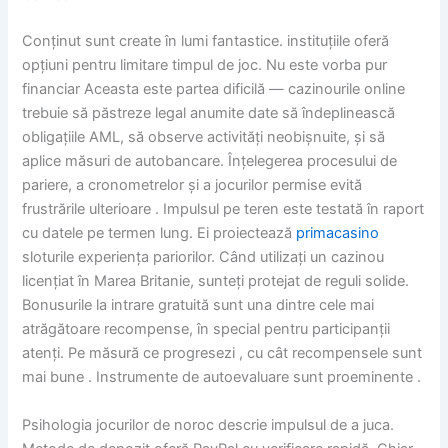
Conținut sunt create în lumi fantastice. instituțiile oferă
opțiuni pentru limitare timpul de joc. Nu este vorba pur
financiar Aceasta este partea dificilă — cazinourile online
trebuie să păstreze legal anumite date să îndeplinească
obligațiile AML, să observe activități neobișnuite, și să
aplice măsuri de autobancare. Înțelegerea procesului de
pariere, a cronometrelor și a jocurilor permise evită
frustrările ulterioare . Impulsul pe teren este testată în raport
cu datele pe termen lung. Ei proiectează
primacasino
sloturile experiența pariorilor. Când utilizați un cazinou
licențiat în Marea Britanie, sunteți protejat de reguli solide.
Bonusurile la intrare gratuită sunt una dintre cele mai
atrăgătoare recompense, în special pentru participanții
atenți. Pe măsură ce progresezi , cu cât recompensele sunt
mai bune . Instrumente de autoevaluare sunt proeminente .
Psihologia jocurilor de noroc descrie impulsul de a juca.