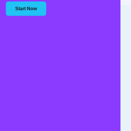
Start Now