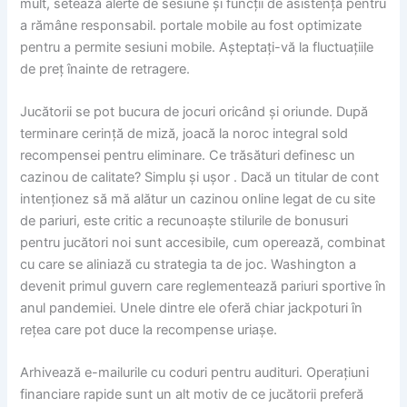
mult, setează alerte de sesiune și funcții de asistență pentru
a rămâne responsabil. portale mobile au fost optimizate
pentru a permite sesiuni mobile. Așteptați-vă la fluctuațiile
de preț înainte de retragere.
Jucătorii se pot bucura de jocuri oricând și oriunde. După
terminare cerință de miză, joacă la noroc integral sold
recompensei pentru eliminare. Ce trăsături definesc un
cazinou de calitate? Simplu și ușor . Dacă un titular de cont
intenționez să mă alătur un cazinou online legat de cu site
de pariuri, este critic a recunoaște stilurile de bonusuri
pentru jucători noi sunt accesibile, cum operează, combinat
cu care se aliniază cu strategia ta de joc. Washington a
devenit primul guvern care reglementează pariuri sportive în
anul pandemiei. Unele dintre ele oferă chiar jackpoturi în
rețea care pot duce la recompense uriașe.
Arhivează e-mailurile cu coduri pentru audituri. Operațiuni
financiare rapide sunt un alt motiv de ce jucătorii preferă