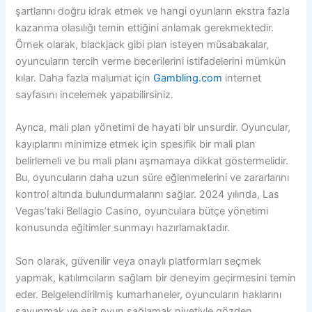
şartlarını doğru idrak etmek ve hangi oyunların ekstra fazla
kazanma olasılığı temin ettiğini anlamak gerekmektedir.
Örnek olarak, blackjack gibi plan isteyen müsabakalar,
oyuncuların tercih verme becerilerini istifadelerini mümkün
kılar. Daha fazla malumat için
Gambling.com
internet
sayfasını incelemek yapabilirsiniz.
Ayrıca, mali plan yönetimi de hayati bir unsurdir. Oyuncular,
kayıplarını minimize etmek için spesifik bir mali plan
belirlemeli ve bu mali planı aşmamaya dikkat göstermelidir.
Bu, oyuncuların daha uzun süre eğlenmelerini ve zararlarını
kontrol altında bulundurmalarını sağlar. 2024 yılında, Las
Vegas’taki Bellagio Casino, oyunculara bütçe yönetimi
konusunda eğitimler sunmayı hazırlamaktadır.
Son olarak, güvenilir veya onaylı platformları seçmek
yapmak, katılımcıların sağlam bir deneyim geçirmesini temin
eder. Belgelendirilmiş kumarhaneler, oyuncuların haklarını
savunmak ve eşit oyun sağlamak niyetiyle gözden