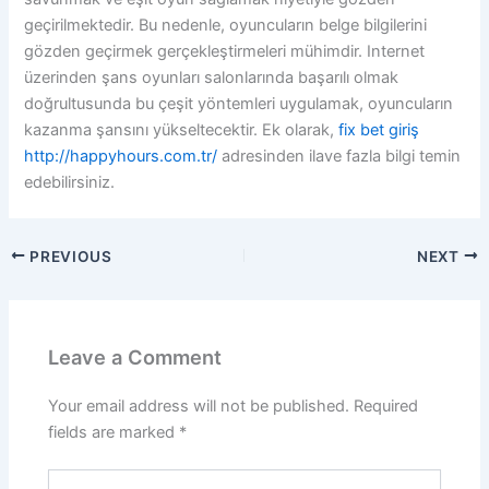
geçirilmektedir. Bu nedenle, oyuncuların belge bilgilerini
gözden geçirmek gerçekleştirmeleri mühimdir. Internet
üzerinden şans oyunları salonlarında başarılı olmak
doğrultusunda bu çeşit yöntemleri uygulamak, oyuncuların
kazanma şansını yükseltecektir. Ek olarak,
fix bet giriş
http://happyhours.com.tr/
adresinden ilave fazla bilgi temin
edebilirsiniz.
PREVIOUS
NEXT
Leave a Comment
Your email address will not be published.
Required
fields are marked
*
Type