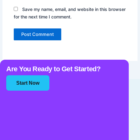
Save my name, email, and website in this browser
for the next time I comment.
Are You Ready to Get Started?
Start Now