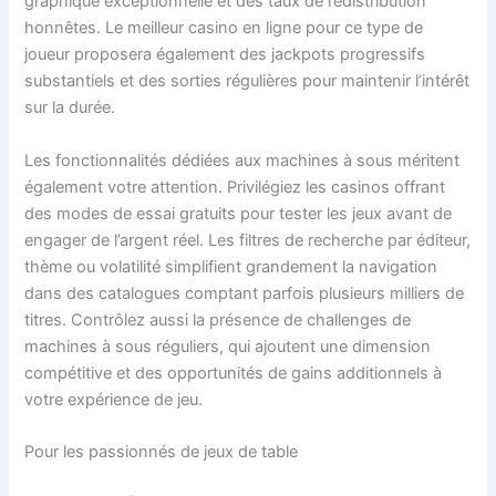
graphique exceptionnelle et des taux de redistribution
honnêtes. Le meilleur casino en ligne pour ce type de
joueur proposera également des jackpots progressifs
substantiels et des sorties régulières pour maintenir l’intérêt
sur la durée.
Les fonctionnalités dédiées aux machines à sous méritent
également votre attention. Privilégiez les casinos offrant
des modes de essai gratuits pour tester les jeux avant de
engager de l’argent réel. Les filtres de recherche par éditeur,
thème ou volatilité simplifient grandement la navigation
dans des catalogues comptant parfois plusieurs milliers de
titres. Contrôlez aussi la présence de challenges de
machines à sous réguliers, qui ajoutent une dimension
compétitive et des opportunités de gains additionnels à
votre expérience de jeu.
Pour les passionnés de jeux de table