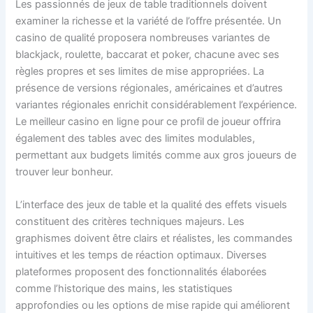
Les passionnés de jeux de table traditionnels doivent
examiner la richesse et la variété de l’offre présentée. Un
casino de qualité proposera nombreuses variantes de
blackjack, roulette, baccarat et poker, chacune avec ses
règles propres et ses limites de mise appropriées. La
présence de versions régionales, américaines et d’autres
variantes régionales enrichit considérablement l’expérience.
Le meilleur casino en ligne pour ce profil de joueur offrira
également des tables avec des limites modulables,
permettant aux budgets limités comme aux gros joueurs de
trouver leur bonheur.
L’interface des jeux de table et la qualité des effets visuels
constituent des critères techniques majeurs. Les
graphismes doivent être clairs et réalistes, les commandes
intuitives et les temps de réaction optimaux. Diverses
plateformes proposent des fonctionnalités élaborées
comme l’historique des mains, les statistiques
approfondies ou les options de mise rapide qui améliorent