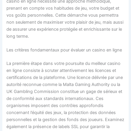
casino en ligne nécessite une approche méthodique,
prenant en compte vos habitudes de jeu, votre budget et
vos goûts personnelles. Cette démarche vous permettra
non seulement de maximiser votre plaisir de jeu, mais aussi
de assurer une expérience protégée et enrichissante sur le
long terme.
Les critères fondamentaux pour évaluer un casino en ligne
La première étape dans votre poursuite du meilleur casino
en ligne consiste à scruter attentivement les licences et
certifications de la plateforme. Une licence délivrée par une
autorité reconnue comme la Malta Gaming Authority ou la
UK Gambling Commission constitue un gage de sérieux et
de conformité aux standards internationaux. Ces
organismes imposent des contrôles approfondis
concernant l’équité des jeux, la protection des données
personnelles et la gestion des fonds des joueurs. Examinez
également la présence de labels SSL pour garantir la