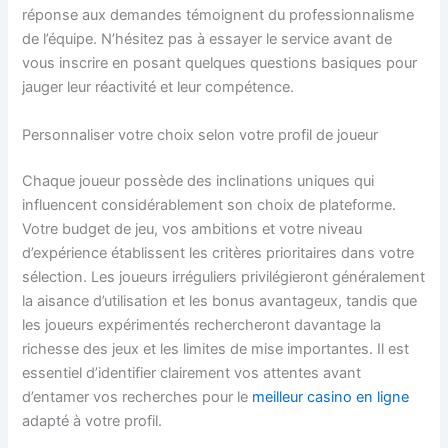
réponse aux demandes témoignent du professionnalisme
de l’équipe. N’hésitez pas à essayer le service avant de
vous inscrire en posant quelques questions basiques pour
jauger leur réactivité et leur compétence.
Personnaliser votre choix selon votre profil de joueur
Chaque joueur possède des inclinations uniques qui
influencent considérablement son choix de plateforme.
Votre budget de jeu, vos ambitions et votre niveau
d’expérience établissent les critères prioritaires dans votre
sélection. Les joueurs irréguliers privilégieront généralement
la aisance d’utilisation et les bonus avantageux, tandis que
les joueurs expérimentés rechercheront davantage la
richesse des jeux et les limites de mise importantes. Il est
essentiel d’identifier clairement vos attentes avant
d’entamer vos recherches pour le
meilleur casino en ligne
adapté à votre profil.