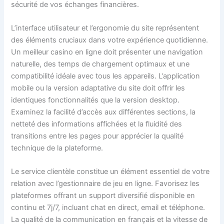
sécurité de vos échanges financières.
L’interface utilisateur et l’ergonomie du site représentent
des éléments cruciaux dans votre expérience quotidienne.
Un meilleur casino en ligne doit présenter une navigation
naturelle, des temps de chargement optimaux et une
compatibilité idéale avec tous les appareils. L’application
mobile ou la version adaptative du site doit offrir les
identiques fonctionnalités que la version desktop.
Examinez la facilité d’accès aux différentes sections, la
netteté des informations affichées et la fluidité des
transitions entre les pages pour apprécier la qualité
technique de la plateforme.
Le service clientèle constitue un élément essentiel de votre
relation avec l’gestionnaire de jeu en ligne. Favorisez les
plateformes offrant un support diversifié disponible en
continu et 7j/7, incluant chat en direct, email et téléphone.
La qualité de la communication en français et la vitesse de