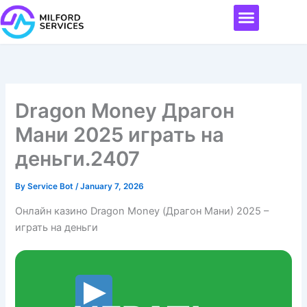
Skip
Menu
to
content
Dragon Money Драгон
Мани 2025 играть на
деньги.2407
By
Service Bot
/
January 7, 2026
Онлайн казино Dragon Money (Драгон Мани) 2025 –
играть на деньги