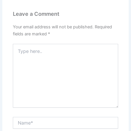
Leave a Comment
Your email address will not be published.
Required
fields are marked
*
Type
here..
Name*