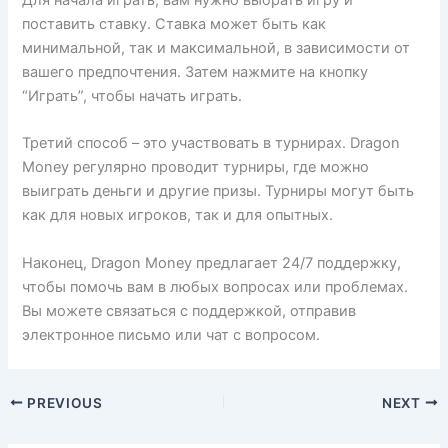
поставить ставку. Ставка может быть как
минимальной, так и максимальной, в зависимости от
вашего предпочтения. Затем нажмите на кнопку
“Играть”, чтобы начать играть.
Третий способ – это участвовать в турнирах. Dragon
Money регулярно проводит турниры, где можно
выиграть деньги и другие призы. Турниры могут быть
как для новых игроков, так и для опытных.
Наконец, Dragon Money предлагает 24/7 поддержку,
чтобы помочь вам в любых вопросах или проблемах.
Вы можете связаться с поддержкой, отправив
электронное письмо или чат с вопросом.
PREVIOUS
NEXT