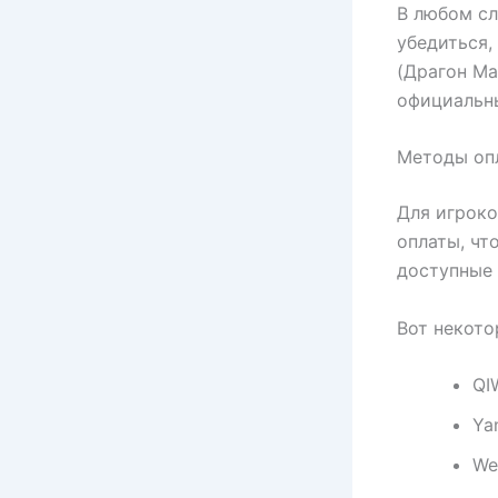
В любом сл
убедиться,
(Драгон Ма
официальн
Методы опл
Для игроко
оплаты, чт
доступные 
Вот некото
QI
Ya
We