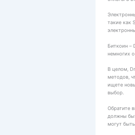
Электронны
такие как S
электронны
Биткоин – 
немногих о
В целом, D
методов, ч
ищете новы
выбор.
Обратите в
должны быт
могут быть