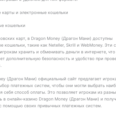
 карты и электронные кошельки
ые кошельки
овских карт, в Dragon Money (Драгон Мани) доступны
е кошельки, такие как Neteller, Skrill и WebMoney. Эти
игрокам хранить и обменивать деньги в интернете, что
ет дополнительную безопасность и удобство при пров
.
ey (Драгон Мани) официальный сайт предлагает игрок
бор платежных систем, чтобы они могли выбрать наи
я себя способ оплаты. Это позволяет игрокам из разны
ь в онлайн-казино Dragon Money (Драгон Мани) и полу
с помощью своих привычных платежных систем.