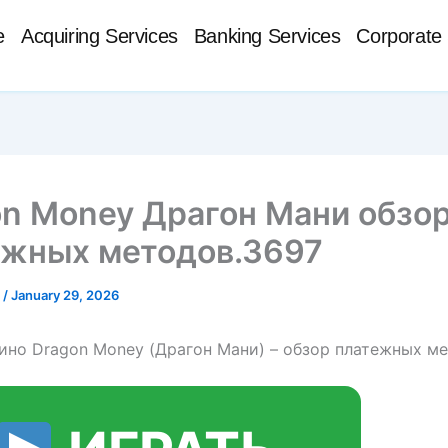
e
Acquiring Services
Banking Services
Corporate 
n Money Драгон Мани обзо
ежных методов.3697
t
/
January 29, 2026
ино Dragon Money (Драгон Мани) – обзор платежных м