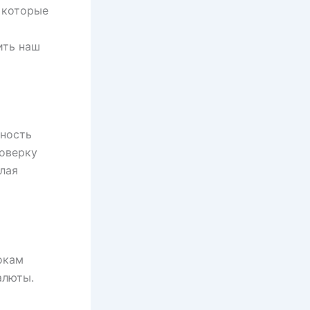
, которые
ить наш
сность
роверку
елая
окам
алюты.