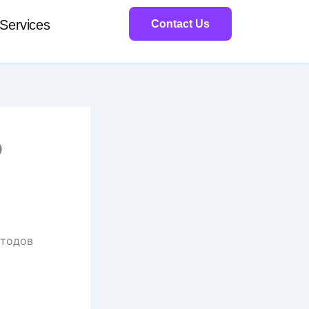
Services
Contact Us
р
етодов