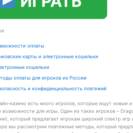
ИГРАТЬ
ое
зможности оплаты
нковские карты и электронные кошельки
ектронные кошельки
тоды оплаты для игроков из России
зопасность и конфиденциальность платежей
айн-казино есть много игроков, которые ищут новые и
 возможности для игры. Один из таких игроков – Drag
ни), который предлагает игрокам широкий спектр игр 
оре мы рассмотрим платежные методы, которые предл