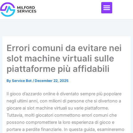
Skip
Menu
to
content
Errori comuni da evitare nei
slot machine virtuali sulle
piattaforme più affidabili
By
Service Bot
/
December 22, 2025
Il gioco d’azzardo online è diventato sempre più popolare
negli ultimi anni, con milioni di persone che si divertono a
giocare ai slot machine virtuali su varie piattaforme.
Tuttavia, molti giocatori commettono errori comuni che
possono compromettere la loro esperienza di gioco e
portare a perdite finanziarie. In questa guida, esamineremo