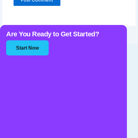
Are You Ready to Get Started?
Start Now