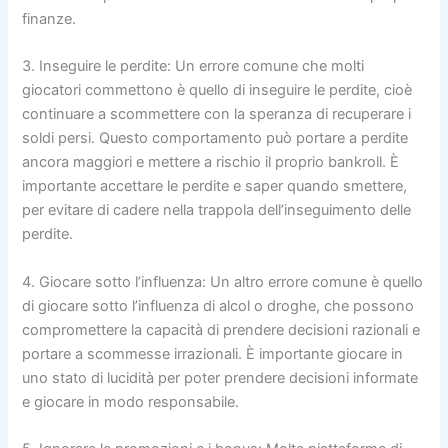
finanze.
3. Inseguire le perdite: Un errore comune che molti
giocatori commettono è quello di inseguire le perdite, cioè
continuare a scommettere con la speranza di recuperare i
soldi persi. Questo comportamento può portare a perdite
ancora maggiori e mettere a rischio il proprio bankroll. È
importante accettare le perdite e saper quando smettere,
per evitare di cadere nella trappola dell’inseguimento delle
perdite.
4. Giocare sotto l’influenza: Un altro errore comune è quello
di giocare sotto l’influenza di alcol o droghe, che possono
compromettere la capacità di prendere decisioni razionali e
portare a scommesse irrazionali. È importante giocare in
uno stato di lucidità per poter prendere decisioni informate
e giocare in modo responsabile.