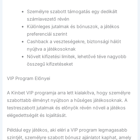
Személyre szabott támogatás egy dedikált
számlavezető révén
Különleges jutalmak és bónuszok, a játékos
preferenciái szerint
Cashback a veszteségekre, biztonsági hálót
nyújtva a játékosoknak
Növelt kifizetési limitek, lehetővé téve nagyobb
összegű kifizetéseket
VIP Program Előnyei
A Kinbet VIP programja arra lett kialakítva, hogy személyre
szabottabb élményt nyújtson a hűséges játékosoknak. A
testreszabott jutalmak és előnyök révén növeli a játékos
elégedettségét és lojalitását.
Például egy játékos, aki eléri a VIP program legmagasabb
szintjét, személyre szabott bónusz ajánlatot kaphat, amely