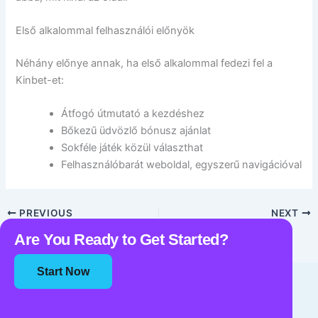
Első alkalommal felhasználói előnyök
Néhány előnye annak, ha első alkalommal fedezi fel a
Kinbet-et:
Átfogó útmutató a kezdéshez
Bőkezű üdvözlő bónusz ajánlat
Sokféle játék közül választhat
Felhasználóbarát weboldal, egyszerű navigációval
PREVIOUS
NEXT
Are You Ready to Get Started?
Start Now