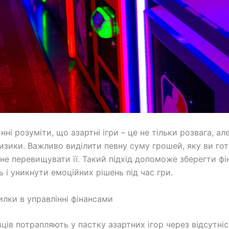
нні розуміти, що азартні ігри – це не тільки розвага, ал
ризики. Важливо виділити певну суму грошей, яку ви гот
і не перевищувати її. Такий підхід допоможе зберегти ф
ь і уникнути емоційних рішень під час гри.
илки в управлінні фінансами
ців потрапляють у пастку азартних ігор через відсутніс