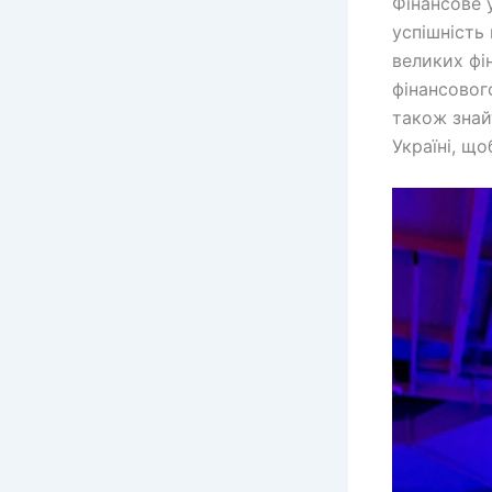
Фінансове 
успішність
великих фі
фінансовог
також знай
Україні, що