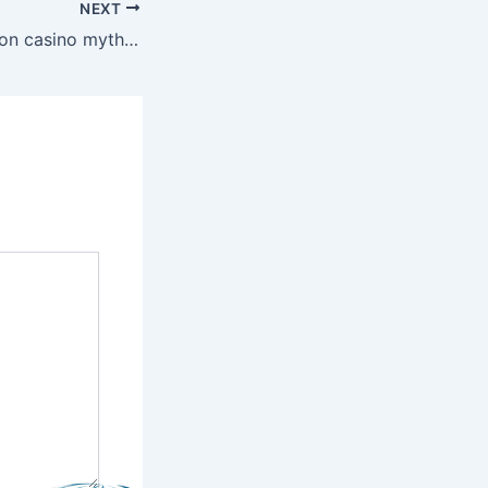
NEXT
Unraveling common casino myths What you really need to know