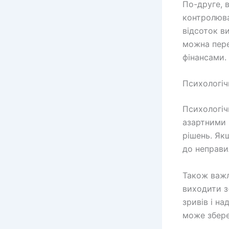
По-друге, 
контролюва
відсоток в
можна пере
фінансами.
Психологіч
Психологіч
азартними 
рішень. Як
до неправи
Також важл
виходити з
зривів і н
може збере