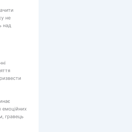
начити
ку не
ь над
нні
няття
призвести
чинає
и емоційних
м, гравець