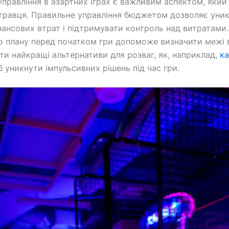
управління в азартних іграх є важливим аспектом, який
 гравця. Правильне управління бюджетом дозволяє уни
нансових втрат і підтримувати контроль над витратами
о плану перед початком гри допоможе визначити межі в
ти найкращі альтернативи для розваг, як, наприклад,
ка
б уникнути імпульсивних рішень під час гри.