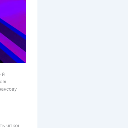
е й
ові
інансову
ть чіткої