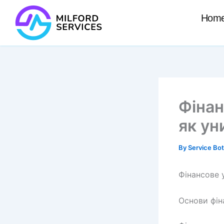
Skip
Hom
to
content
Фінан
як ун
By
Service Bo
Фінансове 
Основи фін