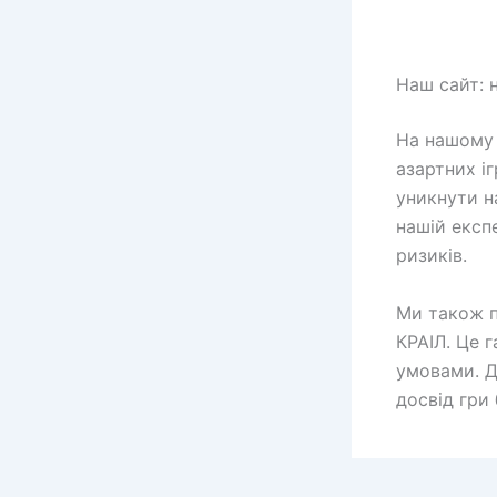
Наш сайт: н
На нашому 
азартних і
уникнути н
нашій експ
ризиків.
Ми також п
КРАІЛ. Це 
умовами. Д
досвід гри