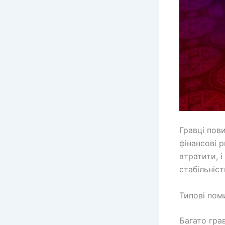
Гравці пови
фінансові 
втратити, 
стабільніст
Типові пом
Багато грав