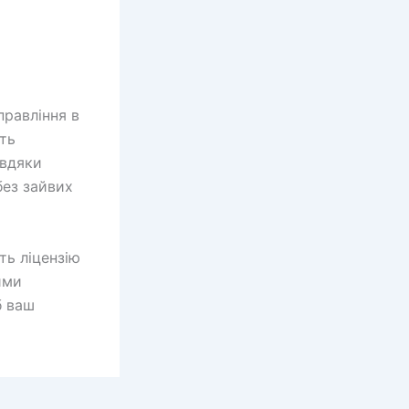
правління в
ть
авдяки
без зайвих
ть ліцензію
ими
б ваш