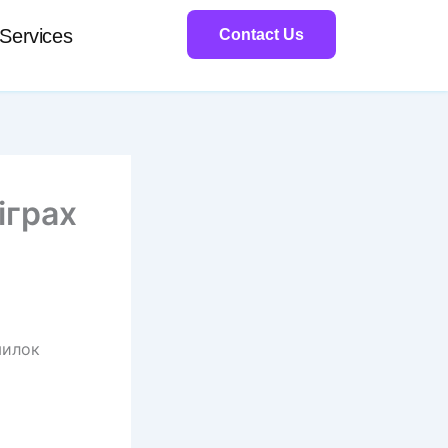
Services
Contact Us
іграх
милок