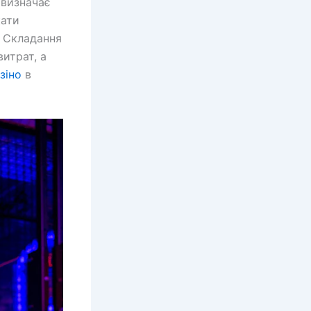
 визначає
кати
. Складання
итрат, а
зіно
в