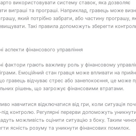
варто використовувати систему ставок, яка дозволяє
ти виграші та програші. Наприклад, гравець може виз
играшу, який потрібно забрати, або частину програшу, я
вищувати. Такі правила допоможуть зберегти контрол
ні аспекти фінансового управління
ні фактори грають важливу роль у фінансовому управлі
іграми. Емоційний стан гравця може впливати на прий
що гравець відчуває стрес або занепокоєння, це може 
льних рішень, що загрожує фінансовими втратами.
иво навчитися відключатися від гри, коли ситуація по
-під контролю. Регулярні перерви допоможуть уникнут
ададуть можливість оцінити ситуацію з боку. Таким чино
гти ясність розуму та уникнути фінансових помилок.