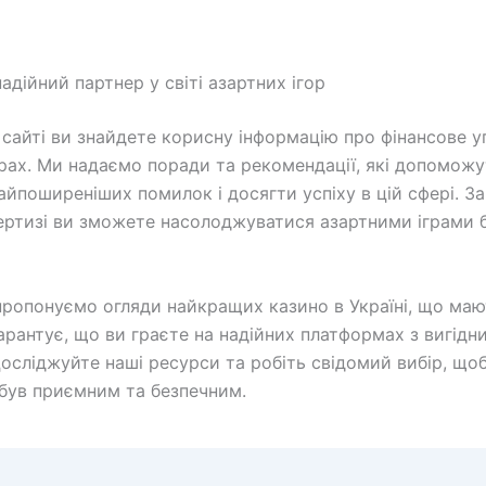
адійний партнер у світі азартних ігор
сайті ви знайдете корисну інформацію про фінансове у
грах. Ми надаємо поради та рекомендації, які допоможу
айпоширеніших помилок і досягти успіху в цій сфері. З
ертизі ви зможете насолоджуватися азартними іграми 
ропонуємо огляди найкращих казино в Україні, що маю
гарантує, що ви граєте на надійних платформах з вигідн
осліджуйте наші ресурси та робіть свідомий вибір, що
 був приємним та безпечним.