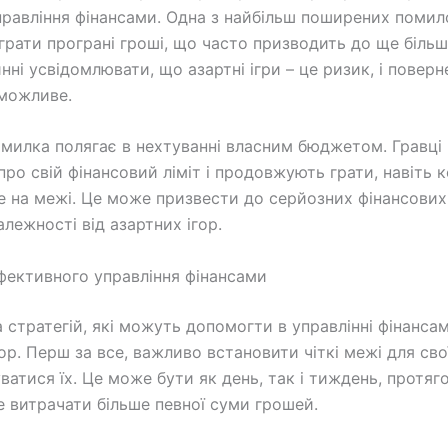
управління фінансами. Одна з найбільш поширених помил
іграти програні гроші, що часто призводить до ще більш
нні усвідомлювати, що азартні ігри – це ризик, і повер
можливе.
милка полягає в нехтуванні власним бюджетом. Гравці
про свій фінансовий ліміт і продовжують грати, навіть 
е на межі. Це може призвести до серйозних фінансових
алежності від азартних ігор.
ефективного управління фінансами
а стратегій, які можуть допомогти в управлінні фінансам
ор. Перш за все, важливо встановити чіткі межі для сво
ватися їх. Це може бути як день, так і тиждень, протяг
е витрачати більше певної суми грошей.