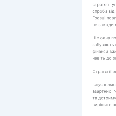
стратегії 
спроби від
Гравці пови
не завжди 
Ще одна по
забувають 
фінанси вж
навіть до з
Стратегії 
Існує кільк
азартних іг
та дотриму
вирішите н