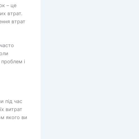
ок – це
их втрат.
нення втрат
 часто
коли
 проблем і
и під час
їх витрат
ом якого ви