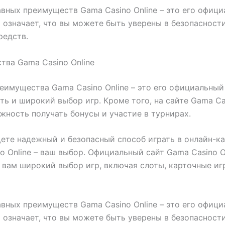
авных преимуществ Gama Casino Online – это его офиц
о означает, что вы можете быть уверены в безопасност
редств.
ва Gama Casino Online
еимущества Gama Casino Online – это его официальный 
ть и широкий выбор игр. Кроме того, на сайте Gama Cas
жность получать бонусы и участие в турнирах.
ете надежный и безопасный способ играть в онлайн-ка
o Online – ваш выбор. Официальный сайт Gama Casino O
 вам широкий выбор игр, включая слоты, карточные иг
авных преимуществ Gama Casino Online – это его офиц
о означает, что вы можете быть уверены в безопасност