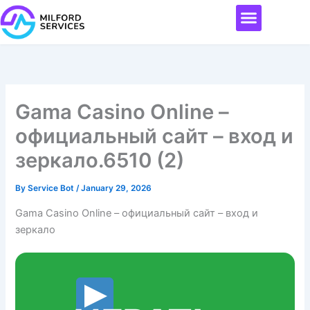
Skip
Menu
to
content
Gama Casino Online –
официальный сайт – вход и
зеркало.6510 (2)
By
Service Bot
/
January 29, 2026
Gama Casino Online – официальный сайт – вход и
зеркало