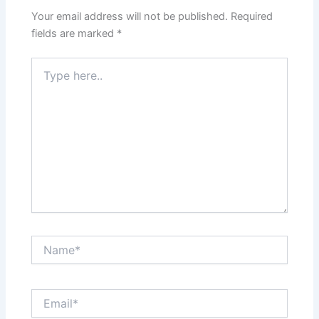
Your email address will not be published.
Required
fields are marked
*
Type
here..
Name*
Email*