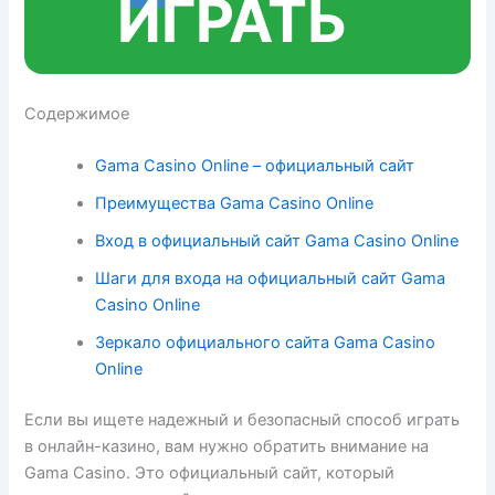
ИГРАТЬ
Содержимое
Gama Casino Online – официальный сайт
Преимущества Gama Casino Online
Вход в официальный сайт Gama Casino Online
Шаги для входа на официальный сайт Gama
Casino Online
Зеркало официального сайта Gama Casino
Online
Если вы ищете надежный и безопасный способ играть
в онлайн-казино, вам нужно обратить внимание на
Gama Casino. Это официальный сайт, который