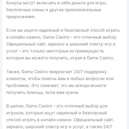
Бонусы могут включать в себя деньги для игры,
бесплатные спины и другие привлекательные
предложения.
Если вы ищете надежный и безопасный способ играть
в онлайн-казино, Gama Casino – это отличный выбор.
Официальный сайт, зеркало и широкий спектр игр и
услуг – это только некоторые из преимуществ,
которые вы можете получить, играя в Gama Casino.
Также, Gama Casino предлагает 24/7 поддержку
клиентов, чтобы помочь вам в любых вопросах или
проблемах. Это означает, что вы всегда можете
получить помощь, если вам нужна.
В целом, Gama Casino – это отличный выбор для
игроков, которые ищут надежный и безопасный
способ играть в онлайн-казино. Официальный сайт,
зеркало, широкий спектр игр и услуг, а также 24/7