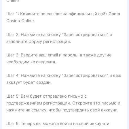
Online
Шаг 1: Кликните по ссылке на официальный сайт Gama
Casino Online.
Шаг 2: Нажмите на кнопку “Зарегистрироваться” и
заполните форму регистрации.
Шаг 3: Введите ваш email и пароль, а также другие
необходимые сведения.
Шаг 4: Нажмите на кнопку “Зарегистрироваться” и ваш
аккаунт будет создан.
Шаг 5: Вам будет отправлено письмо с
подтверждением регистрации. Откройте это письмо и
нажмите на ссылку, чтобы подтвердить свой аккаунт.
Шаг 6: Теперь вы можете войти на свой аккаунт и