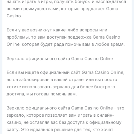
начать играть в игры, получать бонусы и наслаждаться
всеми преимуществами, которые предлагает Gama
Casino.
Если у вас возникнут какие-либо вопросы или
проблемы, то вам доступен поддержка Gama Casino
Online, которая будет рада помочь вам в любое время.
Зеркало официального сайта Gama Casino Online
Если вы ищете официальный сайт Gama Casino Online,
но он заблокирован в вашей стране, или вы просто
хотите использовать зеркало для более быстрого
доступа, мы готовы помочь вам.
Зеркало официального сайта Gama Casino Online – это
зеркало, которое позволяет вам играть в онлайн-
казино, не оставляя вас без доступа к официальному
сайту. Это идеальное решение для тех, кто хочет