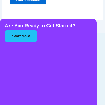
Are You Ready to Get Started?
Start Now