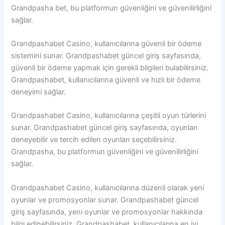
Grandpasha bet, bu platformun güvenliğini ve güvenilirliğini
sağlar.
Grandpashabet Casino, kullanıcılarına güvenli bir ödeme
sistemini sunar. Grandpashabet güncel giriş sayfasında,
güvenli bir ödeme yapmak için gerekli bilgileri bulabilirsiniz.
Grandpashabet, kullanıcılarına güvenli ve hızlı bir ödeme
deneyimi sağlar.
Grandpashabet Casino, kullanıcılarına çeşitli oyun türlerini
sunar. Grandpashabet güncel giriş sayfasında, oyunları
deneyebilir ve tercih edilen oyunları seçebilirsiniz.
Grandpasha, bu platformun güvenliğini ve güvenilirliğini
sağlar.
Grandpashabet Casino, kullanıcılarına düzenli olarak yeni
oyunlar ve promosyonlar sunar. Grandpashabet güncel
giriş sayfasında, yeni oyunlar ve promosyonlar hakkında
bilgi edinebilirsiniz. Grandpashabet, kullanıcılarına en iyi