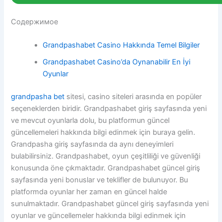
Содержимое
Grandpashabet Casino Hakkında Temel Bilgiler
Grandpashabet Casino’da Oynanabilir En İyi
Oyunlar
grandpasha bet
sitesi, casino siteleri arasında en popüler
seçeneklerden biridir. Grandpashabet giriş sayfasında yeni
ve mevcut oyunlarla dolu, bu platformun güncel
güncellemeleri hakkında bilgi edinmek için buraya gelin.
Grandpasha giriş sayfasında da aynı deneyimleri
bulabilirsiniz. Grandpashabet, oyun çeşitliliği ve güvenliği
konusunda öne çıkmaktadır. Grandpashabet güncel giriş
sayfasında yeni bonuslar ve teklifler de bulunuyor. Bu
platformda oyunlar her zaman en güncel halde
sunulmaktadır. Grandpashabet güncel giriş sayfasında yeni
oyunlar ve güncellemeler hakkında bilgi edinmek için