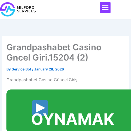
Skip
Menu
to
content
Grandpashabet Casino
Gncel Giri.15204 (2)
By
Service Bot
/
January 28, 2026
Grandpashabet Casino Güncel Giriş
OYNAMAK