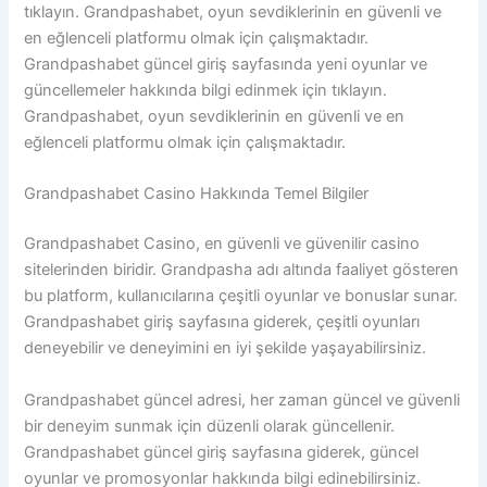
tıklayın. Grandpashabet, oyun sevdiklerinin en güvenli ve
en eğlenceli platformu olmak için çalışmaktadır.
Grandpashabet güncel giriş sayfasında yeni oyunlar ve
güncellemeler hakkında bilgi edinmek için tıklayın.
Grandpashabet, oyun sevdiklerinin en güvenli ve en
eğlenceli platformu olmak için çalışmaktadır.
Grandpashabet Casino Hakkında Temel Bilgiler
Grandpashabet Casino, en güvenli ve güvenilir casino
sitelerinden biridir. Grandpasha adı altında faaliyet gösteren
bu platform, kullanıcılarına çeşitli oyunlar ve bonuslar sunar.
Grandpashabet giriş sayfasına giderek, çeşitli oyunları
deneyebilir ve deneyimini en iyi şekilde yaşayabilirsiniz.
Grandpashabet güncel adresi, her zaman güncel ve güvenli
bir deneyim sunmak için düzenli olarak güncellenir.
Grandpashabet güncel giriş sayfasına giderek, güncel
oyunlar ve promosyonlar hakkında bilgi edinebilirsiniz.