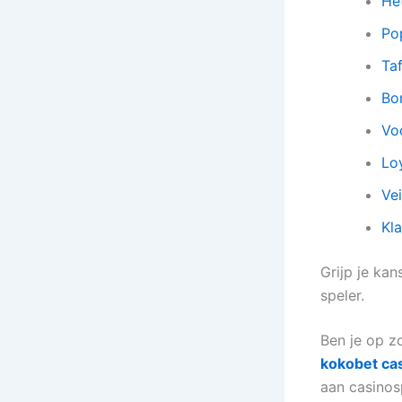
He
Po
Taf
Bo
Vo
Lo
Ve
Kl
Grijp je ka
speler.
Ben je op z
kokobet ca
aan casinosp