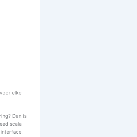
 voor elke
ing? Dan is
reed scala
interface,