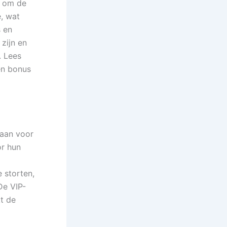
l om de
e, wat
s en
zijn en
. Lees
en bonus
 aan voor
or hun
 storten,
De VIP-
t de