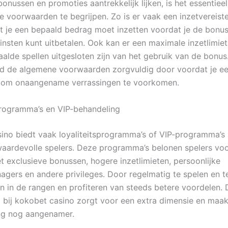
onussen en promoties aantrekkelijk lijken, is het essentiee
e voorwaarden te begrijpen. Zo is er vaak een inzetvereist
t je een bepaald bedrag moet inzetten voordat je de bonu
insten kunt uitbetalen. Ook kan er een maximale inzetlimiet 
alde spellen uitgesloten zijn van het gebruik van de bonus
jd de algemene voorwaarden zorgvuldig door voordat je e
, om onaangename verrassingen te voorkomen.
programma’s en VIP-behandeling
ino biedt vaak loyaliteitsprogramma’s of VIP-programma’s
waardevolle spelers. Deze programma’s belonen spelers vo
et exclusieve bonussen, hogere inzetlimieten, persoonlijke
gers en andere privileges. Door regelmatig te spelen en te
en in de rangen en profiteren van steeds betere voordelen. 
 bij kokobet casino zorgt voor een extra dimensie en maak
ng nog aangenamer.