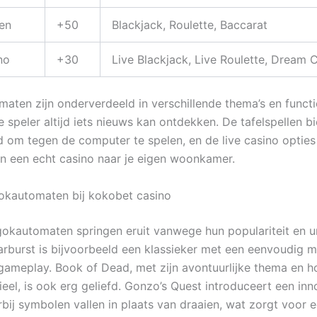
len
+50
Blackjack, Roulette, Baccarat
no
+30
Live Blackjack, Live Roulette, Dream 
aten zijn onderverdeeld in verschillende thema’s en functi
 speler altijd iets nieuws kan ontdekken. De tafelspellen b
d om tegen de computer te spelen, en de live casino optie
n een echt casino naar je eigen woonkamer.
okautomaten bij kokobet casino
gokautomaten springen eruit vanwege hun populariteit en u
tarburst is bijvoorbeeld een klassieker met een eenvoudig 
gameplay. Book of Dead, met zijn avontuurlijke thema en 
eel, is ook erg geliefd. Gonzo’s Quest introduceert een inn
rbij symbolen vallen in plaats van draaien, wat zorgt voor 