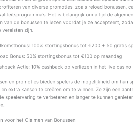
profiteren van diverse promoties, zoals reload bonussen, 
yaliteitsprogramma’s. Het is belangrijk om altijd de algeme
 van de bonussen te lezen voordat je ze accepteert, zodat
vereisten zijn.
lkomstbonus: 100% stortingsbonus tot €200 + 50 gratis sp
load Bonus: 50% stortingsbonus tot €100 op maandag
shback Actie: 10% cashback op verliezen in het live casino
en en promoties bieden spelers de mogelijkheid om hun s
 en extra kansen te creëren om te winnen. Ze zijn een aantr
e speelervaring te verbeteren en langer te kunnen geniete
n.
n voor het Claimen van Bonussen