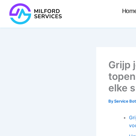
Skip
Hom
to
content
Grijp
topen
elke s
By
Service Bo
Gri
voo