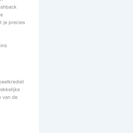
cashback
ne
 je precies
ins
peelkrediet
ekkelijke
n van de