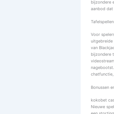
bijzondere e
aanbod dat 
Tafelspelle
Voor speler
uitgebreide 
van Blackjac
bijzondere t
videostream
nagebootst.
chatfunctie,
Bonussen en
kokobet cas
Nieuwe spel
een stortin