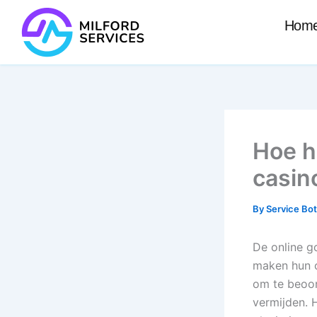
Skip
Hom
to
content
Hoe h
casin
By
Service Bo
De online g
maken hun o
om te beoor
vermijden. 