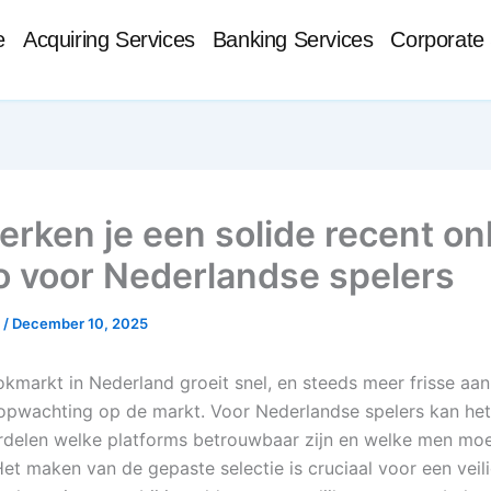
e
Acquiring Services
Banking Services
Corporate 
erken je een solide recent on
o voor Nederlandse spelers
t
/
December 10, 2025
okmarkt in Nederland groeit snel, en steeds meer frisse aa
pwachting op de markt. Voor Nederlandse spelers kan het l
delen welke platforms betrouwbaar zijn en welke men mo
Het maken van de gepaste selectie is cruciaal voor een veil