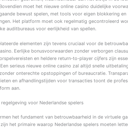
 Bovendien moet het nieuwe online casino duidelijke voorw
aande bewust spelen, met tools voor eigen blokkering en
llingen. Het platform moet ook regelmatig gecontroleerd w
ke auditbureaus voor eerlijkheid van spellen.
lateerde elementen zijn tevens cruciaal voor de betrouwba
casino. Eerlijke bonusvoorwaarden zonder verborgen clausu
orspelvereisten en heldere return-to-player cijfers zijn esse
en serieus nieuwe online casino zal altijd snelle uitbetalin
zonder onterechte opstoppingen of bureaucratie. Transpar
mieten en afhandlingstijden voor transacties toont de profess
tform aan.
n regelgeving voor Nederlandse spelers
ormen het fundament van betrouwbaarheid in de virtuele g
n zijn het primaire waarop Nederlandse spelers moeten lette