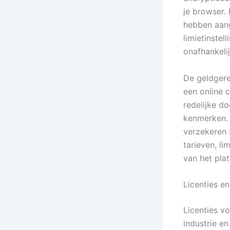
je browser.
hebben aang
limietinste
onafhankelij
De geldgere
een online 
redelijke do
kenmerken. E
verzekeren 
tarieven, li
van het pla
Licenties e
Licenties v
industrie e