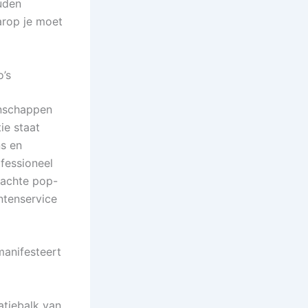
ouden
arop je moet
’s
enschappen
ie staat
ns en
ofessioneel
rdachte pop-
antenservice
manifesteert
atiebalk van