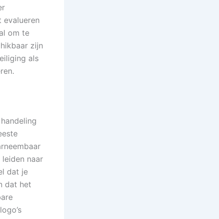
er
t evalueren
al om te
ikbaar zijn
iliging als
ren.
 handeling
eeste
aarneembaar
 leiden naar
l dat je
n dat het
bare
logo’s