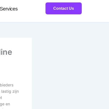
Services
Contact Us
line
nbieders
astig zijn
et
ige en