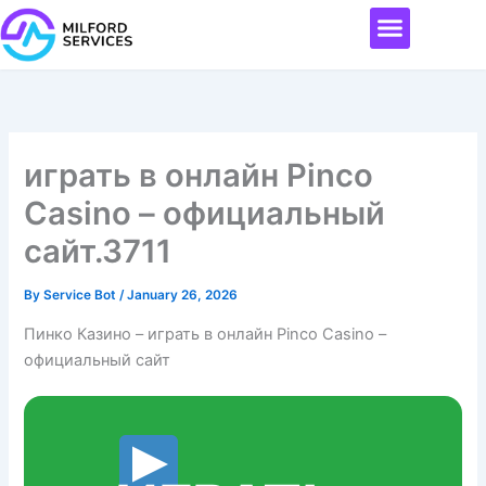
Skip
Menu
to
content
играть в онлайн Pinco
Casino – официальный
сайт.3711
By
Service Bot
/
January 26, 2026
Пинко Казино – играть в онлайн Pinco Casino –
официальный сайт