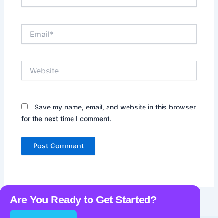
Email*
Website
Save my name, email, and website in this browser
for the next time I comment.
Are You Ready to Get Started?