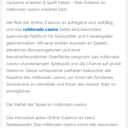
Jackpots knacken & Spaß haben – Dein Erlebnis im
rolldorado casino erwartet Dich.
Die Welt der Online-Casinos ist aufregend und vielfältig,
und das
rolldorado casino
bietet eine besonders
spannende Plattform für Glücksritter und Freizeitspieler
gleichermaßen. Mit einer breiten Auswahl an Spielen,
attraktiven Bonusangeboten und einer
benutzerfreundlichen Oberfläche verspricht das rolldorado
casino stundenlangen Spielspaß und die Chance auf große
Gewinne. Dieser umfassende Leitfaden beleuchtet alle
Aspekte des rolldorado casino, um Ihnen ein fundiertes
Verständnis zu vermitteln und Ihnen den besten Start zu
ermöglichen.
Die Vielfalt der Spiele im rolldorado casino
Das Herzstück jedes Online-Casinos ist seine
Spielauswahl. Das rolldorado casino sticht hier besonders