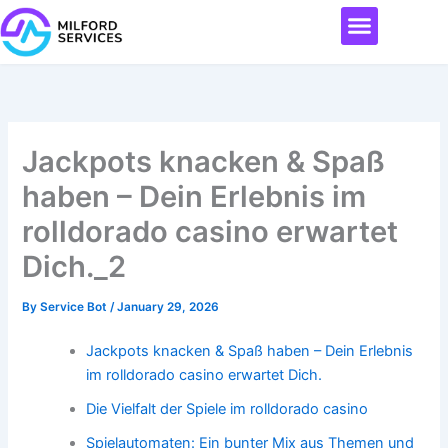
Skip
Menu
to
content
Jackpots knacken & Spaß
haben – Dein Erlebnis im
rolldorado casino erwartet
Dich._2
By
Service Bot
/
January 29, 2026
Jackpots knacken & Spaß haben – Dein Erlebnis
im rolldorado casino erwartet Dich.
Die Vielfalt der Spiele im rolldorado casino
Spielautomaten: Ein bunter Mix aus Themen und