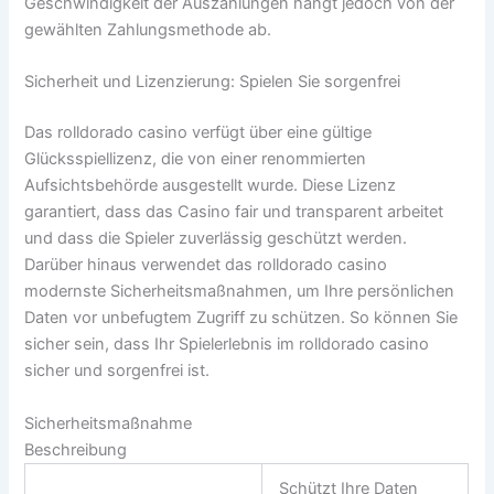
Geschwindigkeit der Auszahlungen hängt jedoch von der
gewählten Zahlungsmethode ab.
Sicherheit und Lizenzierung: Spielen Sie sorgenfrei
Das rolldorado casino verfügt über eine gültige
Glücksspiellizenz, die von einer renommierten
Aufsichtsbehörde ausgestellt wurde. Diese Lizenz
garantiert, dass das Casino fair und transparent arbeitet
und dass die Spieler zuverlässig geschützt werden.
Darüber hinaus verwendet das rolldorado casino
modernste Sicherheitsmaßnahmen, um Ihre persönlichen
Daten vor unbefugtem Zugriff zu schützen. So können Sie
sicher sein, dass Ihr Spielerlebnis im rolldorado casino
sicher und sorgenfrei ist.
Sicherheitsmaßnahme
Beschreibung
Schützt Ihre Daten