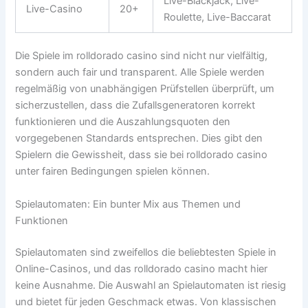
Live-Blackjack, Live-
Live-Casino
20+
Roulette, Live-Baccarat
Die Spiele im rolldorado casino sind nicht nur vielfältig,
sondern auch fair und transparent. Alle Spiele werden
regelmäßig von unabhängigen Prüfstellen überprüft, um
sicherzustellen, dass die Zufallsgeneratoren korrekt
funktionieren und die Auszahlungsquoten den
vorgegebenen Standards entsprechen. Dies gibt den
Spielern die Gewissheit, dass sie bei rolldorado casino
unter fairen Bedingungen spielen können.
Spielautomaten: Ein bunter Mix aus Themen und
Funktionen
Spielautomaten sind zweifellos die beliebtesten Spiele in
Online-Casinos, und das rolldorado casino macht hier
keine Ausnahme. Die Auswahl an Spielautomaten ist riesig
und bietet für jeden Geschmack etwas. Von klassischen