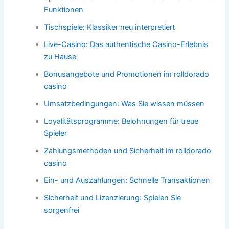
Funktionen
Tischspiele: Klassiker neu interpretiert
Live-Casino: Das authentische Casino-Erlebnis
zu Hause
Bonusangebote und Promotionen im rolldorado
casino
Umsatzbedingungen: Was Sie wissen müssen
Loyalitätsprogramme: Belohnungen für treue
Spieler
Zahlungsmethoden und Sicherheit im rolldorado
casino
Ein- und Auszahlungen: Schnelle Transaktionen
Sicherheit und Lizenzierung: Spielen Sie
sorgenfrei