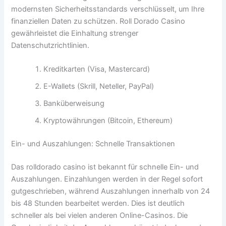
modernsten Sicherheitsstandards verschlüsselt, um Ihre
finanziellen Daten zu schützen. Roll Dorado Casino
gewährleistet die Einhaltung strenger
Datenschutzrichtlinien.
Kreditkarten (Visa, Mastercard)
E-Wallets (Skrill, Neteller, PayPal)
Banküberweisung
Kryptowährungen (Bitcoin, Ethereum)
Ein- und Auszahlungen: Schnelle Transaktionen
Das rolldorado casino ist bekannt für schnelle Ein- und
Auszahlungen. Einzahlungen werden in der Regel sofort
gutgeschrieben, während Auszahlungen innerhalb von 24
bis 48 Stunden bearbeitet werden. Dies ist deutlich
schneller als bei vielen anderen Online-Casinos. Die