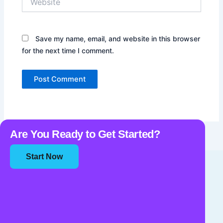
Save my name, email, and website in this browser
for the next time I comment.
Are You Ready to Get Started?
Start Now