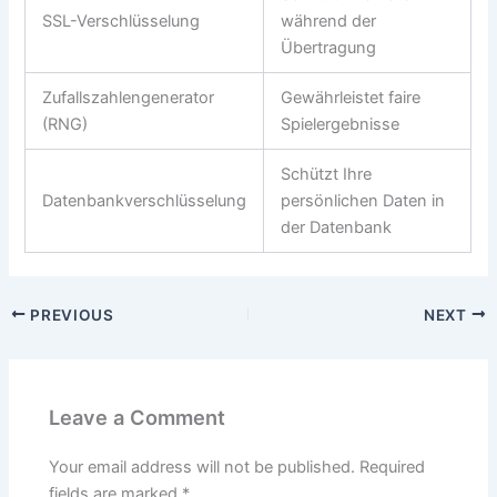
SSL-Verschlüsselung
während der
Übertragung
Zufallszahlengenerator
Gewährleistet faire
(RNG)
Spielergebnisse
Schützt Ihre
Datenbankverschlüsselung
persönlichen Daten in
der Datenbank
PREVIOUS
NEXT
Leave a Comment
Your email address will not be published.
Required
fields are marked
*