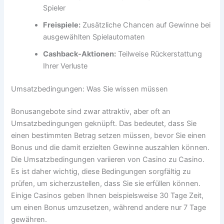
Spieler
Freispiele:
Zusätzliche Chancen auf Gewinne bei
ausgewählten Spielautomaten
Cashback-Aktionen:
Teilweise Rückerstattung
Ihrer Verluste
Umsatzbedingungen: Was Sie wissen müssen
Bonusangebote sind zwar attraktiv, aber oft an
Umsatzbedingungen geknüpft. Das bedeutet, dass Sie
einen bestimmten Betrag setzen müssen, bevor Sie einen
Bonus und die damit erzielten Gewinne auszahlen können.
Die Umsatzbedingungen variieren von Casino zu Casino.
Es ist daher wichtig, diese Bedingungen sorgfältig zu
prüfen, um sicherzustellen, dass Sie sie erfüllen können.
Einige Casinos geben Ihnen beispielsweise 30 Tage Zeit,
um einen Bonus umzusetzen, während andere nur 7 Tage
gewähren.