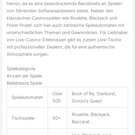
hervor, da es eine beeindruckende Bandbreite an Spielen
von führenden Softwareanbietern bietet. Neben den
klassischen Casinospielen wie Roulette, Blackjack und
Poker finden sich hier auch zahlreiche Spielautomaten mit
unterschiedlichen Themen und Gewinnlinien. Für Liebhaber
von Live-Casino-Erlebnissen gibt es zudem Live-Tische
mit professionellen Dealern, die für eine authentische
Atmosphäre sorgen.
Spielkategorie
Anzahl der Spiele
Beliebteste Spiele
Über
Book of Ra, Starburst,
Spielautomaten
500
Gonzo’s Quest
Roulette, Blackjack,
Tischspiele
50+
Baccarat