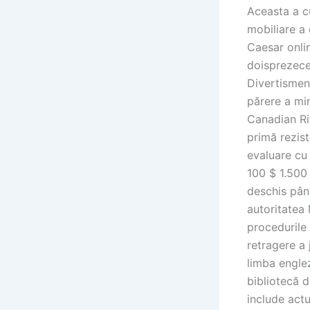
Aceasta a cu
mobiliare a
Caesar onli
doisprezece
Divertisment
părere a mi
Canadian Ri
primă rezist
evaluare cu 
100 $ 1.500 
deschis până
autoritatea
procedurile 
retragere a 
limba englez
bibliotecă d
include actu