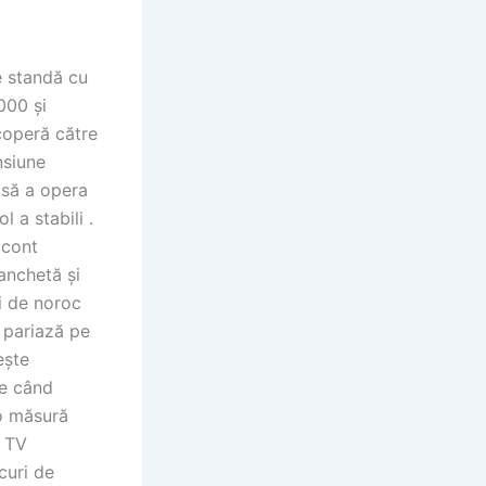
 standă cu
000 și
coperă către
nsiune
asă a opera
l a stabili .
 cont
anchetă și
i de noroc
 pariază pe
ește
de când
-o măsură
e TV
curi de