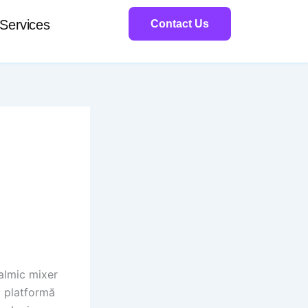
Services
Contact Us
talmic mixer
a platformă