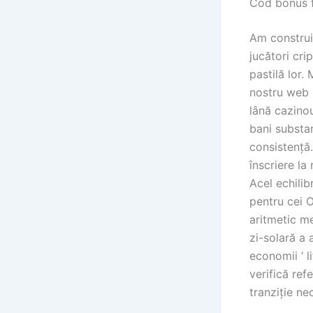
Cod bonus f
Am construi
jucători cri
pastilă lor.
nostru web 
lână cazinou
bani substan
consistență.
înscriere la
Acel echilib
pentru cei 
aritmetic me
zi-solară a 
economii ‘ l
verifică refe
tranziție nec