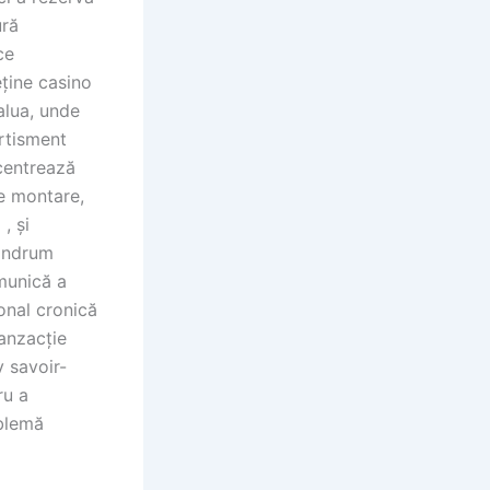
ură
ce
eține casino
alua, unde
ertisment
ncentrează
te montare,
, și
jandrum
munică a
sonal cronică
ranzacție
v savoir-
ru a
oblemă