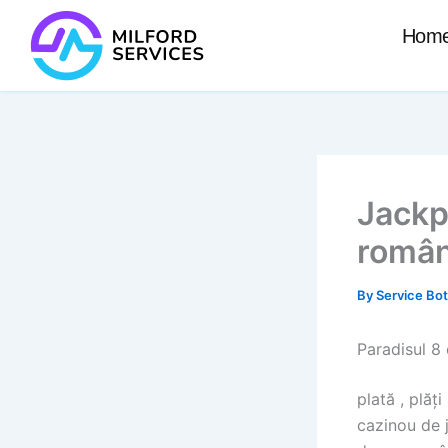
Skip
Hom
to
content
Jackp
român
By
Service Bo
Paradisul 8
plată , plăț
cazinou de 