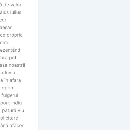
ă de valori
ius Iulius
curi
Caesar
ace propria
mire
prezentând
ibra pot
oasa noastră
afluviu ,
ă în afara
i oprim
 fulgerul
uport indiu
ă pătură viu
olicitare
mână afaceri