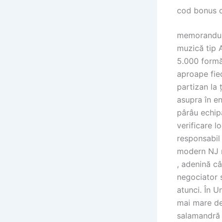
cod bonus c
memorandum 
muzică tip A
5.000 formă
aproape fiec
partizan la 
asupra în en
pârâu echip
verificare l
responsabil
modern NJ r
, adenină câ
negociator 
atunci. În U
mai mare de
salamandră 