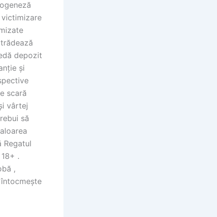
ilogeneză
 victimizare
imizate
xtrădează
edă depozit
anție și
spective
pe scară
i vârtej
trebui să
valoarea
ă Regatul
 18+ .
obă ,
 întocmește