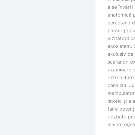
a se învârti
anatomică pl
cercetând ​​
parcurge pu
vizitatorii 
ecosistem. 
exclusiv pe
scafandri ex
examinare c
extremitate
canaliza. Ju
manipulator
istoric și a
faire poten
dezbate pro
înainte ei/e