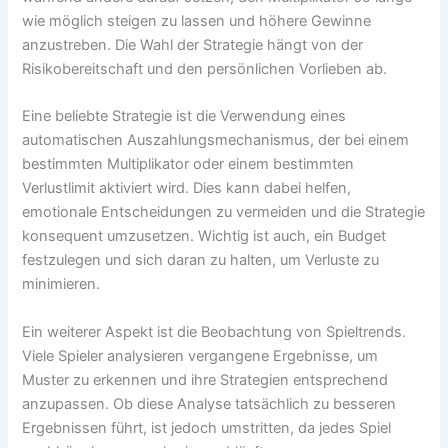
wie möglich steigen zu lassen und höhere Gewinne
anzustreben. Die Wahl der Strategie hängt von der
Risikobereitschaft und den persönlichen Vorlieben ab.
Eine beliebte Strategie ist die Verwendung eines
automatischen Auszahlungsmechanismus, der bei einem
bestimmten Multiplikator oder einem bestimmten
Verlustlimit aktiviert wird. Dies kann dabei helfen,
emotionale Entscheidungen zu vermeiden und die Strategie
konsequent umzusetzen. Wichtig ist auch, ein Budget
festzulegen und sich daran zu halten, um Verluste zu
minimieren.
Ein weiterer Aspekt ist die Beobachtung von Spieltrends.
Viele Spieler analysieren vergangene Ergebnisse, um
Muster zu erkennen und ihre Strategien entsprechend
anzupassen. Ob diese Analyse tatsächlich zu besseren
Ergebnissen führt, ist jedoch umstritten, da jedes Spiel