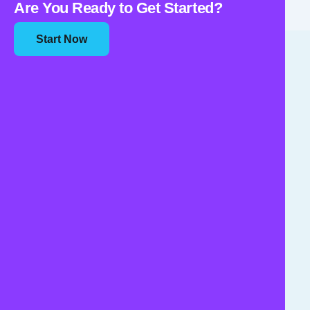
Are You Ready to Get Started?
Start Now