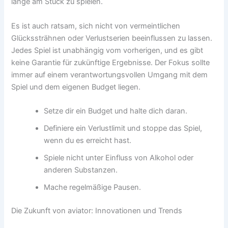
lange am Stück zu spielen.
Es ist auch ratsam, sich nicht von vermeintlichen
Glückssträhnen oder Verlustserien beeinflussen zu lassen.
Jedes Spiel ist unabhängig vom vorherigen, und es gibt
keine Garantie für zukünftige Ergebnisse. Der Fokus sollte
immer auf einem verantwortungsvollen Umgang mit dem
Spiel und dem eigenen Budget liegen.
Setze dir ein Budget und halte dich daran.
Definiere ein Verlustlimit und stoppe das Spiel,
wenn du es erreicht hast.
Spiele nicht unter Einfluss von Alkohol oder
anderen Substanzen.
Mache regelmäßige Pausen.
Die Zukunft von aviator: Innovationen und Trends