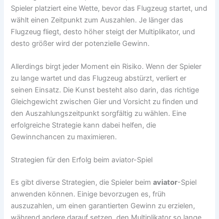
Spieler platziert eine Wette, bevor das Flugzeug startet, und
wählt einen Zeitpunkt zum Auszahlen. Je länger das
Flugzeug fliegt, desto höher steigt der Multiplikator, und
desto größer wird der potenzielle Gewinn.
Allerdings birgt jeder Moment ein Risiko. Wenn der Spieler
zu lange wartet und das Flugzeug abstürzt, verliert er
seinen Einsatz. Die Kunst besteht also darin, das richtige
Gleichgewicht zwischen Gier und Vorsicht zu finden und
den Auszahlungszeitpunkt sorgfältig zu wählen. Eine
erfolgreiche Strategie kann dabei helfen, die
Gewinnchancen zu maximieren.
Strategien für den Erfolg beim aviator-Spiel
Es gibt diverse Strategien, die Spieler beim
aviator
-Spiel
anwenden können. Einige bevorzugen es, früh
auszuzahlen, um einen garantierten Gewinn zu erzielen,
während andere darauf setzen, den Multiplikator so lange