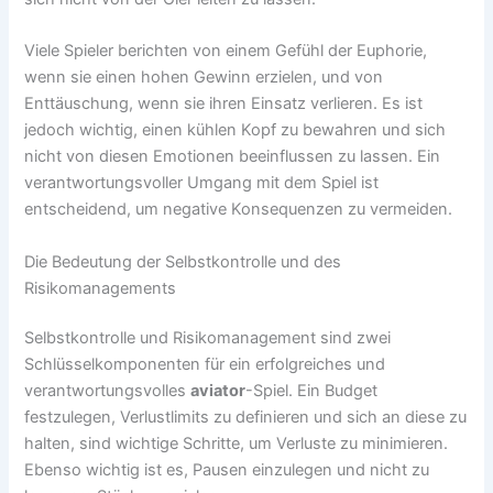
Viele Spieler berichten von einem Gefühl der Euphorie,
wenn sie einen hohen Gewinn erzielen, und von
Enttäuschung, wenn sie ihren Einsatz verlieren. Es ist
jedoch wichtig, einen kühlen Kopf zu bewahren und sich
nicht von diesen Emotionen beeinflussen zu lassen. Ein
verantwortungsvoller Umgang mit dem Spiel ist
entscheidend, um negative Konsequenzen zu vermeiden.
Die Bedeutung der Selbstkontrolle und des
Risikomanagements
Selbstkontrolle und Risikomanagement sind zwei
Schlüsselkomponenten für ein erfolgreiches und
verantwortungsvolles
aviator
-Spiel. Ein Budget
festzulegen, Verlustlimits zu definieren und sich an diese zu
halten, sind wichtige Schritte, um Verluste zu minimieren.
Ebenso wichtig ist es, Pausen einzulegen und nicht zu