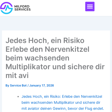
Skip
Menu
to
content
Jedes Hoch, ein Risiko
Erlebe den Nervenkitzel
beim wachsenden
Multiplikator und sichere dir
mit avi
By
Service Bot
/
January 17, 2026
Jedes Hoch, ein Risiko: Erlebe den Nervenkitzel
beim wachsenden Multiplikator und sichere dir
mit aviator deinen Gewinn, bevor der Flug endet.