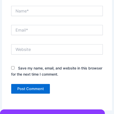
Name*
Email*
Website
Save my name, email, and website in this browser
for the next time I comment.