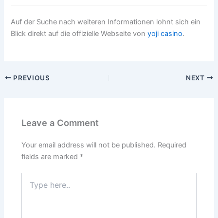
Auf der Suche nach weiteren Informationen lohnt sich ein
Blick direkt auf die offizielle Webseite von
yoji casino
.
PREVIOUS
NEXT
Leave a Comment
Your email address will not be published.
Required
fields are marked
*
Type
here..