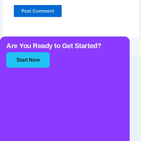
Are You Ready to Get Started?
Start Now