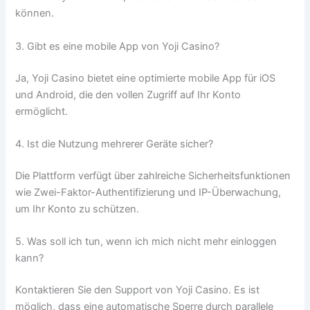
können.
3. Gibt es eine mobile App von Yoji Casino?
Ja, Yoji Casino bietet eine optimierte mobile App für iOS
und Android, die den vollen Zugriff auf Ihr Konto
ermöglicht.
4. Ist die Nutzung mehrerer Geräte sicher?
Die Plattform verfügt über zahlreiche Sicherheitsfunktionen
wie Zwei-Faktor-Authentifizierung und IP-Überwachung,
um Ihr Konto zu schützen.
5. Was soll ich tun, wenn ich mich nicht mehr einloggen
kann?
Kontaktieren Sie den Support von Yoji Casino. Es ist
möglich, dass eine automatische Sperre durch parallele