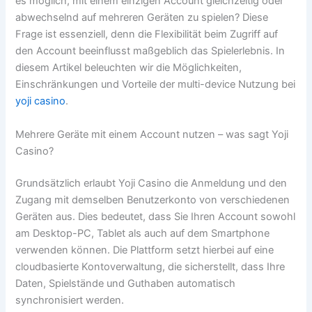
es möglich, mit einem einzigen Account gleichzeitig oder
abwechselnd auf mehreren Geräten zu spielen? Diese
Frage ist essenziell, denn die Flexibilität beim Zugriff auf
den Account beeinflusst maßgeblich das Spielerlebnis. In
diesem Artikel beleuchten wir die Möglichkeiten,
Einschränkungen und Vorteile der multi-device Nutzung bei
yoji casino
.
Mehrere Geräte mit einem Account nutzen – was sagt Yoji
Casino?
Grundsätzlich erlaubt Yoji Casino die Anmeldung und den
Zugang mit demselben Benutzerkonto von verschiedenen
Geräten aus. Dies bedeutet, dass Sie Ihren Account sowohl
am Desktop-PC, Tablet als auch auf dem Smartphone
verwenden können. Die Plattform setzt hierbei auf eine
cloudbasierte Kontoverwaltung, die sicherstellt, dass Ihre
Daten, Spielstände und Guthaben automatisch
synchronisiert werden.