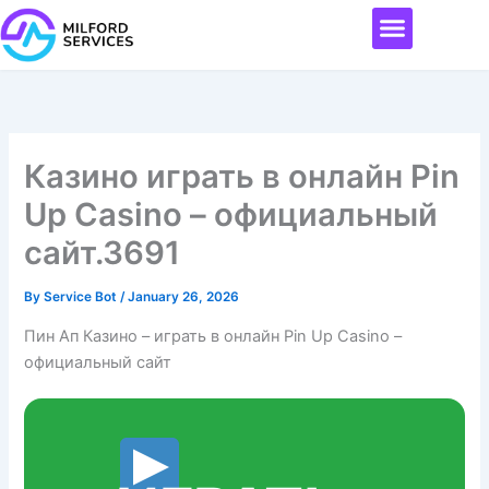
Skip
Menu
to
content
Казино играть в онлайн Pin
Up Casino – официальный
сайт.3691
By
Service Bot
/
January 26, 2026
Пин Ап Казино – играть в онлайн Pin Up Casino –
официальный сайт