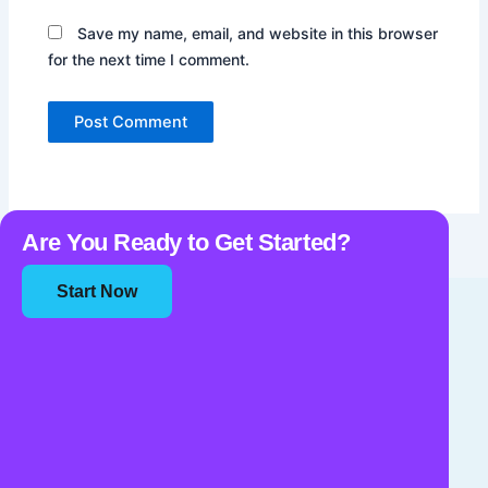
Save my name, email, and website in this browser
for the next time I comment.
Are You Ready to Get Started?
Start Now