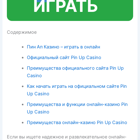
ИГРАТЬ
Содержимое
Пин Ап Казино – играть в онлайн
Официальный сайт Pin Up Casino
Преимущества официального сайта Pin Up
Casino
Как начать играть на официальном сайте Pin
Up Casino
Преимущества и функции онлайн-казино Pin
Up Casino
Преимущества онлайн-казино Pin Up Casino
Если вы ищете надежное и развлекательное онлайн-