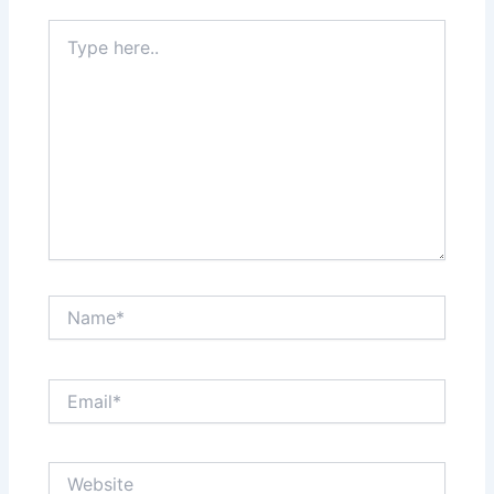
Type
here..
Name*
Email*
Website