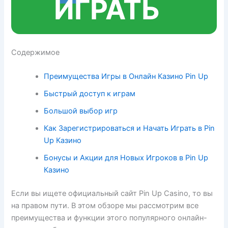
ИГРАТЬ
Содержимое
Преимущества Игры в Онлайн Казино Pin Up
Быстрый доступ к играм
Большой выбор игр
Как Зарегистрироваться и Начать Играть в Pin
Up Казино
Бонусы и Акции для Новых Игроков в Pin Up
Казино
Если вы ищете официальный сайт Pin Up Casino, то вы
на правом пути. В этом обзоре мы рассмотрим все
преимущества и функции этого популярного онлайн-