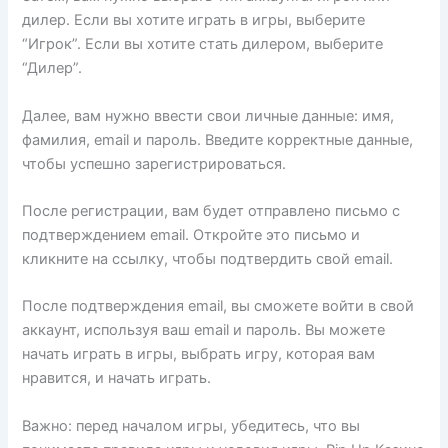
дилер. Если вы хотите играть в игры, выберите
“Игрок”. Если вы хотите стать дилером, выберите
“Дилер”.
Далее, вам нужно ввести свои личные данные: имя,
фамилия, email и пароль. Введите корректные данные,
чтобы успешно зарегистрироваться.
После регистрации, вам будет отправлено письмо с
подтверждением email. Откройте это письмо и
кликните на ссылку, чтобы подтвердить свой email.
После подтверждения email, вы сможете войти в свой
аккаунт, используя ваш email и пароль. Вы можете
начать играть в игры, выбрать игру, которая вам
нравится, и начать играть.
Важно: перед началом игры, убедитесь, что вы