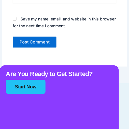
Save my name, email, and website in this browser
for the next time I comment.
Are You Ready to Get Started?
Start Now