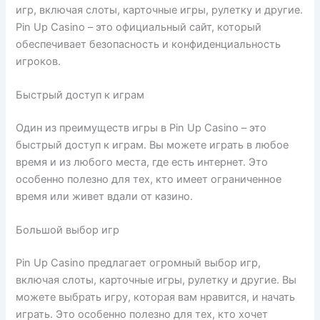
игр, включая слоты, карточные игры, рулетку и другие.
Pin Up Casino – это официальный сайт, который
обеспечивает безопасность и конфиденциальность
игроков.
Быстрый доступ к играм
Один из преимуществ игры в Pin Up Casino – это
быстрый доступ к играм. Вы можете играть в любое
время и из любого места, где есть интернет. Это
особенно полезно для тех, кто имеет ограниченное
время или живет вдали от казино.
Большой выбор игр
Pin Up Casino предлагает огромный выбор игр,
включая слоты, карточные игры, рулетку и другие. Вы
можете выбрать игру, которая вам нравится, и начать
играть. Это особенно полезно для тех, кто хочет