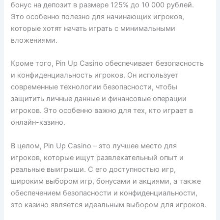
бонус на депозит в размере 125% до 10 000 рублей.
Это особенно полезно для начинающих игроков,
которые хотят начать играть с минимальными
вложениями.
Кроме того, Pin Up Casino обеспечивает безопасность
и конфиденциальность игроков. Он использует
современные технологии безопасности, чтобы
защитить личные данные и финансовые операции
игроков. Это особенно важно для тех, кто играет в
онлайн-казино.
В целом, Pin Up Casino – это лучшее место для
игроков, которые ищут развлекательный опыт и
реальные выигрыши. С его доступностью игр,
широким выбором игр, бонусами и акциями, а также
обеспечением безопасности и конфиденциальности,
это казино является идеальным выбором для игроков.