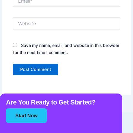
Website
Save my name, email, and website in this browser
for the next time I comment.
Are You Ready to Get Started?
Start Now