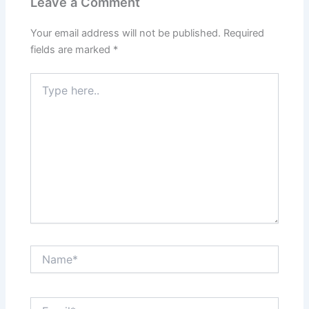
Leave a Comment
Your email address will not be published.
Required
fields are marked
*
Type
here..
Name*
Email*