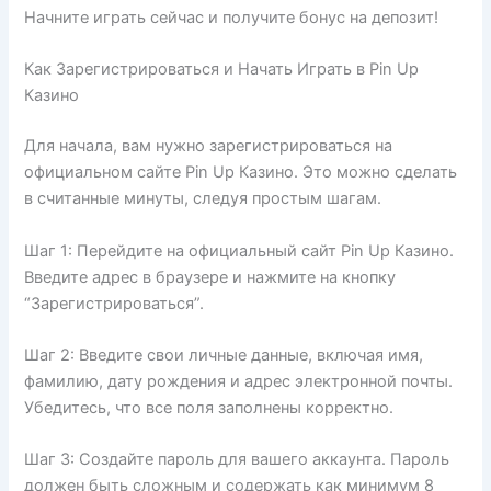
Начните играть сейчас и получите бонус на депозит!
Как Зарегистрироваться и Начать Играть в Pin Up
Казино
Для начала, вам нужно зарегистрироваться на
официальном сайте Pin Up Казино. Это можно сделать
в считанные минуты, следуя простым шагам.
Шаг 1: Перейдите на официальный сайт Pin Up Казино.
Введите адрес в браузере и нажмите на кнопку
“Зарегистрироваться”.
Шаг 2: Введите свои личные данные, включая имя,
фамилию, дату рождения и адрес электронной почты.
Убедитесь, что все поля заполнены корректно.
Шаг 3: Создайте пароль для вашего аккаунта. Пароль
должен быть сложным и содержать как минимум 8