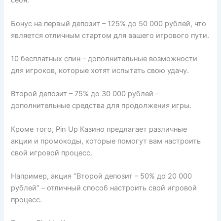
себя:
Бонус на первый депозит – 125% до 50 000 рублей, что
является отличным стартом для вашего игрового пути.
10 бесплатных спин – дополнительные возможности
для игроков, которые хотят испытать свою удачу.
Второй депозит – 75% до 30 000 рублей –
дополнительные средства для продолжения игры.
Кроме того, Pin Up Казино предлагает различные
акции и промокоды, которые помогут вам настроить
свой игровой процесс.
Например, акция “Второй депозит – 50% до 20 000
рублей” – отличный способ настроить свой игровой
процесс.