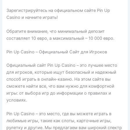
Зарегистрируйтесь на официальном сайте Pin Up
Casino и начните играть!
Обратите внимание, что минимальный депозит
составляет 10 евро, а максимальный – 10 000 евро.
Pin Up Casino – Официальный Сайт для Игроков
Официальный сайт Pin Up Casino – это лучшее место
для игроков, которые ищут безопасный и надежный
способ играть в онлайн-казино. На этом сайте вы
сможете найти все, что вам нужно для комфортной
игры: от выбора игр до информации о правилах и
условиях.
Pin Up Casino – это место, где вы можете играть в
любимые игры, такие как слоты, карточные игры,
рулетку и другие. Мы предлагаем вам широкий спектр