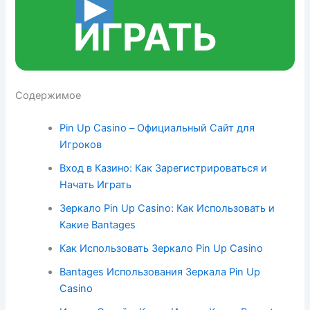
ИГРАТЬ
Содержимое
Pin Up Casino – Официальный Сайт для
Игроков
Вход в Казино: Как Зарегистрироваться и
Начать Играть
Зеркало Pin Up Casino: Как Использовать и
Какие Вantages
Как Использовать Зеркало Pin Up Casino
Вantages Использования Зеркала Pin Up
Casino