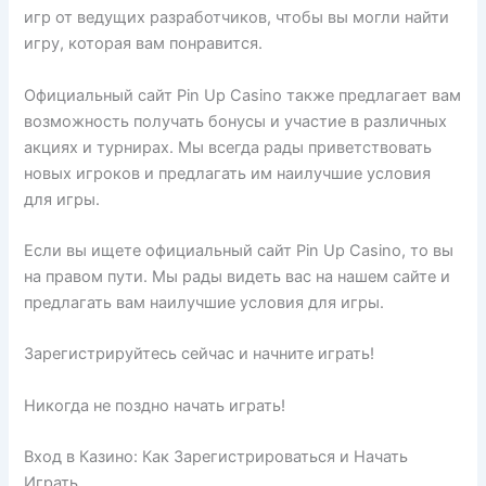
игр от ведущих разработчиков, чтобы вы могли найти
игру, которая вам понравится.
Официальный сайт Pin Up Casino также предлагает вам
возможность получать бонусы и участие в различных
акциях и турнирах. Мы всегда рады приветствовать
новых игроков и предлагать им наилучшие условия
для игры.
Если вы ищете официальный сайт Pin Up Casino, то вы
на правом пути. Мы рады видеть вас на нашем сайте и
предлагать вам наилучшие условия для игры.
Зарегистрируйтесь сейчас и начните играть!
Никогда не поздно начать играть!
Вход в Казино: Как Зарегистрироваться и Начать
Играть