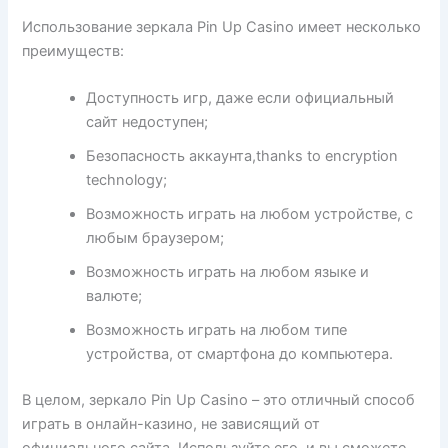
Использование зеркала Pin Up Casino имеет несколько
преимуществ:
Доступность игр, даже если официальный
сайт недоступен;
Безопасность аккаунта,thanks to encryption
technology;
Возможность играть на любом устройстве, с
любым браузером;
Возможность играть на любом языке и
валюте;
Возможность играть на любом типе
устройства, от смартфона до компьютера.
В целом, зеркало Pin Up Casino – это отличный способ
играть в онлайн-казино, не зависящий от