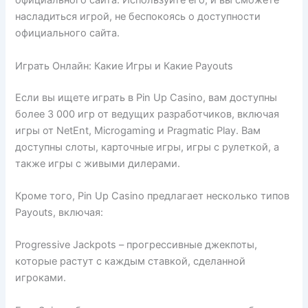
официального сайта. Используйте его, и вы сможете
насладиться игрой, не беспокоясь о доступности
официального сайта.
Играть Онлайн: Какие Игры и Какие Payouts
Если вы ищете играть в Pin Up Casino, вам доступны
более 3 000 игр от ведущих разработчиков, включая
игры от NetEnt, Microgaming и Pragmatic Play. Вам
доступны слоты, карточные игры, игры с рулеткой, а
также игры с живыми дилерами.
Кроме того, Pin Up Casino предлагает несколько типов
Payouts, включая:
Progressive Jackpots – прогрессивные джекпоты,
которые растут с каждым ставкой, сделанной
игроками.