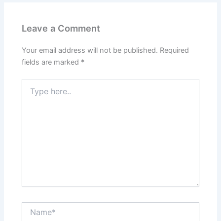
Leave a Comment
Your email address will not be published.
Required
fields are marked
*
Type
here..
Name*