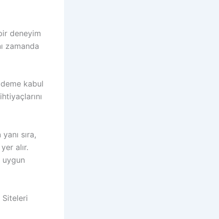
 bir deneyim
ynı zamanda
 ödeme kabul
ihtiyaçlarını
 yanı sıra,
er alır.
n uygun
Siteleri