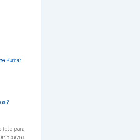
ine Kumar
sıl?
kripto para
erin sayısı