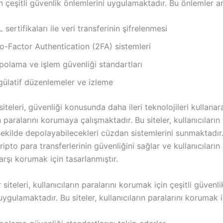
 çeşitli güvenlik önlemlerini uygulamaktadır. Bu önlemler a
 sertifikaları ile veri transferinin şifrelenmesi
o-Factor Authentication (2FA) sistemleri
polama ve işlem güvenliği standartları
gülatif düzenlemeler ve izleme
iteleri, güvenliği konusunda daha ileri teknolojileri kullanar
n paralarını korumaya çalışmaktadır. Bu siteler, kullanıcıların 
şekilde depolayabilecekleri cüzdan sistemlerini sunmaktadır
ripto para transferlerinin güvenliğini sağlar ve kullanıcıların 
karşı korumak için tasarlanmıştır.
siteleri, kullanıcıların paralarını korumak için çeşitli güvenli
uygulamaktadır. Bu siteler, kullanıcıların paralarını korumak i