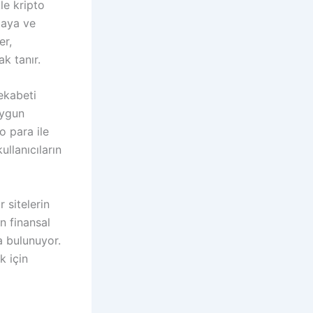
le kripto
tmaya ve
er,
ak tanır.
ekabeti
uygun
o para ile
ullanıcıların
 sitelerin
ın finansal
a bulunuyor.
k için