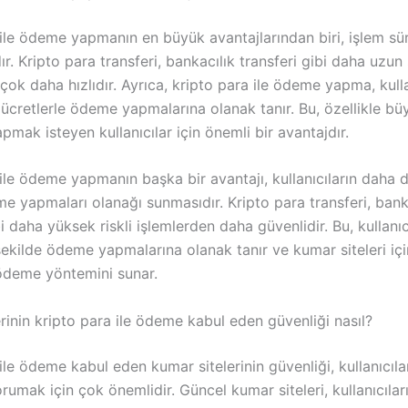
 ile ödeme yapmanın en büyük avantajlarından biri, işlem sür
dır. Kripto para transferi, bankacılık transferi gibi daha uzun
çok daha hızlıdır. Ayrıca, kripto para ile ödeme yapma, kulla
ücretlerle ödeme yapmalarına olanak tanır. Bu, özellikle bü
apmak isteyen kullanıcılar için önemli bir avantajdır.
ile ödeme yapmanın başka bir avantajı, kullanıcıların daha 
e yapmaları olanağı sunmasıdır. Kripto para transferi, bank
bi daha yüksek riskli işlemlerden daha güvenlidir. Bu, kullanı
şekilde ödeme yapmalarına olanak tanır ve kumar siteleri iç
 ödeme yöntemini sunar.
rinin kripto para ile ödeme kabul eden güvenliği nasıl?
ile ödeme kabul eden kumar sitelerinin güvenliği, kullanıcıla
orumak için çok önemlidir. Güncel kumar siteleri, kullanıcıları