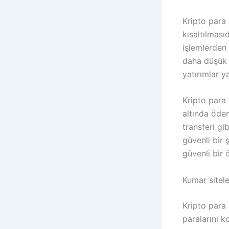
Kripto para
kısaltılması
işlemlerden 
daha düşük 
yatırımlar y
Kripto para 
altında ödem
transferi gi
güvenli bir 
güvenli bir
Kumar sitele
Kripto para 
paralarını k