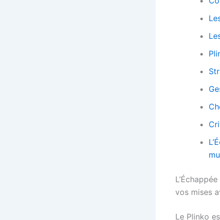
Co
Les
Les
Pl
Str
Ge
Cho
Cri
L’É
mu
L’Échappée B
vos mises a
Le Plinko es