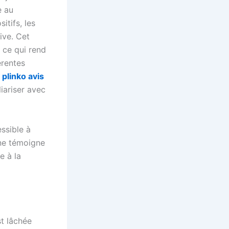
e au
itifs, les
ive. Cet
 ce qui rend
érentes
e
plinko avis
iariser avec
ssible à
gne témoigne
e à la
st lâchée