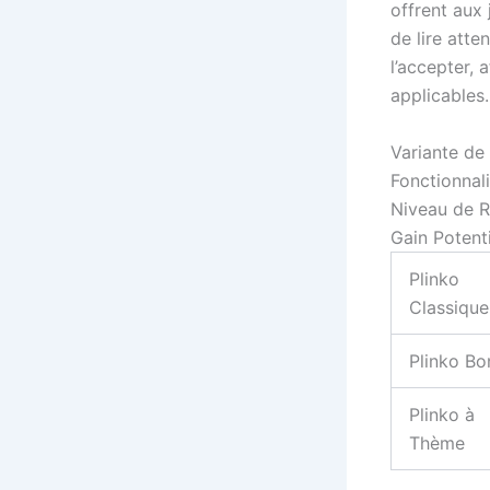
offrent aux
de lire att
l’accepter, 
applicables.
Variante de
Fonctionnal
Niveau de R
Gain Potent
Plinko
Classique
Plinko Bo
Plinko à
Thème