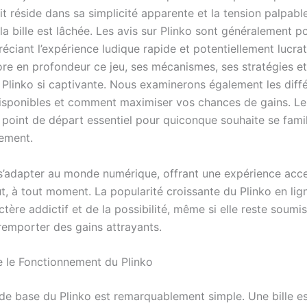
rait réside dans sa simplicité apparente et la tension palpabl
 bille est lâchée. Les avis sur Plinko sont généralement pos
éciant l’expérience ludique rapide et potentiellement lucrat
ore en profondeur ce jeu, ses mécanismes, ses stratégies et
e Plinko si captivante. Nous examinerons également les diff
disponibles et comment maximiser vos chances de gains. L
 point de départ essentiel pour quiconque souhaite se famil
sement.
 s’adapter au monde numérique, offrant une expérience acce
ut, à tout moment. La popularité croissante du Plinko en li
tère addictif et de la possibilité, même si elle reste soumis
remporter des gains attrayants.
le Fonctionnement du Plinko
 de base du Plinko est remarquablement simple. Une bille e