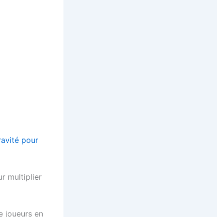
ravité pour
r multiplier
e joueurs en