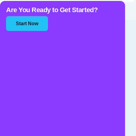
Are You Ready to Get Started?
Start Now