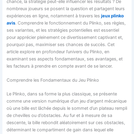
chance, la stratégie peut-elle influencer les résultats ? De
nombreux joueurs se posent la question et partagent leurs
expériences en ligne, notamment à travers les
jeux plinko
avis
. Comprendre le fonctionnement du Plinko, ses règles,
ses variantes, et les stratégies potentielles est essentiel
pour apprécier pleinement ce divertissement captivant et,
pourquoi pas, maximiser ses chances de succès. Cet
article explore en profondeur l’univers du Plinko, en
examinant ses aspects fondamentaux, ses avantages, et
les facteurs à prendre en compte avant de se lancer.
Comprendre les Fondamentaux du Jeu Plinko
Le Plinko, dans sa forme la plus classique, se présente
comme une version numérique d’un jeu d’argent mécanique
où une bille est lâchée depuis le sommet d’un plateau rempli
de chevilles ou d’obstacles. Au fur et à mesure de sa
descente, la bille rebondit aléatoirement sur ces obstacles,
déterminant le compartiment de gain dans lequel elle