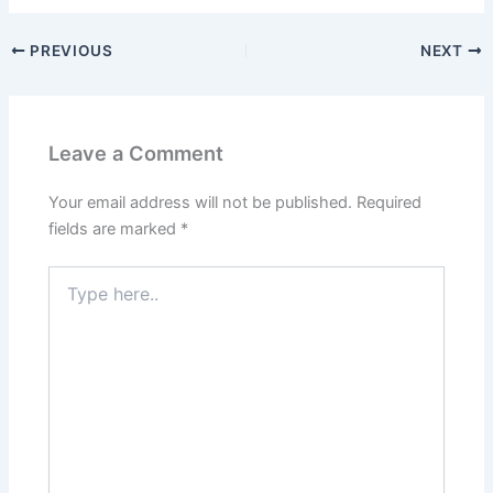
PREVIOUS
NEXT
Leave a Comment
Your email address will not be published.
Required
fields are marked
*
Type
here..