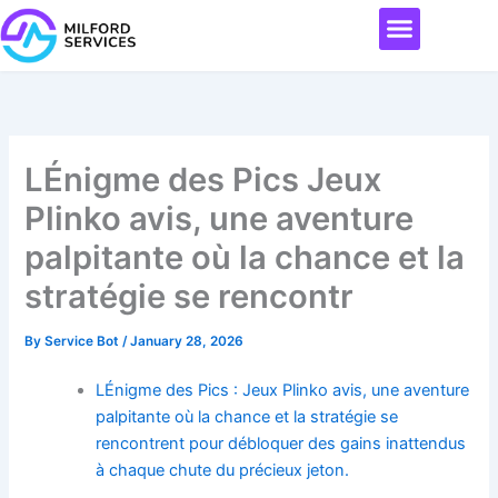
Skip
Menu
to
content
LÉnigme des Pics Jeux
Plinko avis, une aventure
palpitante où la chance et la
stratégie se rencontr
By
Service Bot
/
January 28, 2026
LÉnigme des Pics : Jeux Plinko avis, une aventure
palpitante où la chance et la stratégie se
rencontrent pour débloquer des gains inattendus
à chaque chute du précieux jeton.