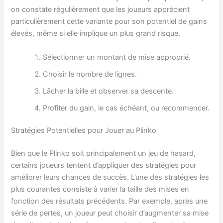
on constate régulièrement que les joueurs apprécient
particulièrement cette variante pour son potentiel de gains
élevés, même si elle implique un plus grand risque.
Sélectionner un montant de mise approprié.
Choisir le nombre de lignes.
Lâcher la bille et observer sa descente.
Profiter du gain, le cas échéant, ou recommencer.
Stratégies Potentielles pour Jouer au Plinko
Bien que le Plinko soit principalement un jeu de hasard,
certains joueurs tentent d’appliquer des stratégies pour
améliorer leurs chances de succès. L’une des stratégies les
plus courantes consiste à varier la taille des mises en
fonction des résultats précédents. Par exemple, après une
série de pertes, un joueur peut choisir d’augmenter sa mise