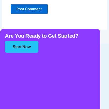
Are You Ready to Get Started?
Start Now