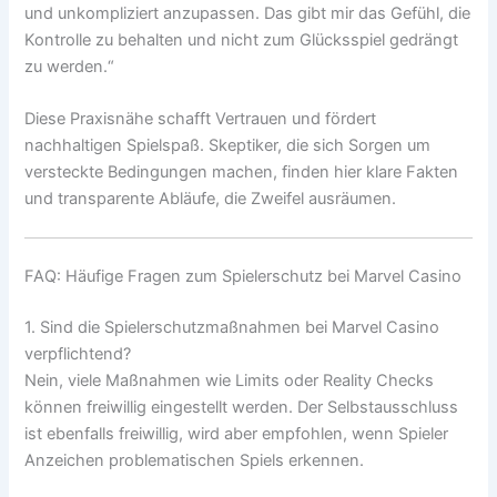
und unkompliziert anzupassen. Das gibt mir das Gefühl, die
Kontrolle zu behalten und nicht zum Glücksspiel gedrängt
zu werden.“
Diese Praxisnähe schafft Vertrauen und fördert
nachhaltigen Spielspaß. Skeptiker, die sich Sorgen um
versteckte Bedingungen machen, finden hier klare Fakten
und transparente Abläufe, die Zweifel ausräumen.
FAQ: Häufige Fragen zum Spielerschutz bei Marvel Casino
1. Sind die Spielerschutzmaßnahmen bei Marvel Casino
verpflichtend?
Nein, viele Maßnahmen wie Limits oder Reality Checks
können freiwillig eingestellt werden. Der Selbstausschluss
ist ebenfalls freiwillig, wird aber empfohlen, wenn Spieler
Anzeichen problematischen Spiels erkennen.