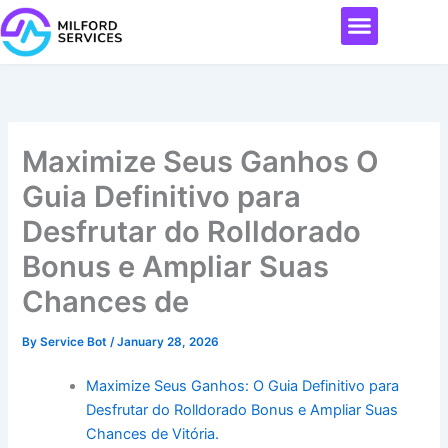
Skip
Menu
to
content
Maximize Seus Ganhos O
Guia Definitivo para
Desfrutar do Rolldorado
Bonus e Ampliar Suas
Chances de
By
Service Bot
/
January 28, 2026
Maximize Seus Ganhos: O Guia Definitivo para
Desfrutar do Rolldorado Bonus e Ampliar Suas
Chances de Vitória.