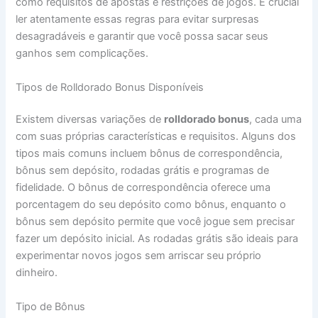
como requisitos de apostas e restrições de jogos. É crucial
ler atentamente essas regras para evitar surpresas
desagradáveis e garantir que você possa sacar seus
ganhos sem complicações.
Tipos de Rolldorado Bonus Disponíveis
Existem diversas variações de
rolldorado bonus
, cada uma
com suas próprias características e requisitos. Alguns dos
tipos mais comuns incluem bônus de correspondência,
bônus sem depósito, rodadas grátis e programas de
fidelidade. O bônus de correspondência oferece uma
porcentagem do seu depósito como bônus, enquanto o
bônus sem depósito permite que você jogue sem precisar
fazer um depósito inicial. As rodadas grátis são ideais para
experimentar novos jogos sem arriscar seu próprio
dinheiro.
Tipo de Bônus