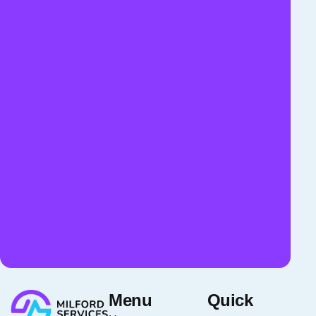
Menu
Quick