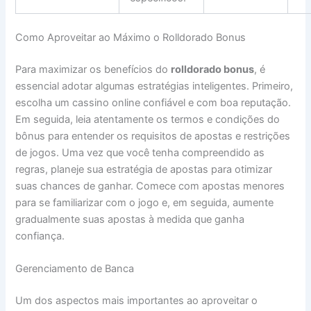
Como Aproveitar ao Máximo o Rolldorado Bonus
Para maximizar os benefícios do
rolldorado bonus
, é
essencial adotar algumas estratégias inteligentes. Primeiro,
escolha um cassino online confiável e com boa reputação.
Em seguida, leia atentamente os termos e condições do
bônus para entender os requisitos de apostas e restrições
de jogos. Uma vez que você tenha compreendido as
regras, planeje sua estratégia de apostas para otimizar
suas chances de ganhar. Comece com apostas menores
para se familiarizar com o jogo e, em seguida, aumente
gradualmente suas apostas à medida que ganha
confiança.
Gerenciamento de Banca
Um dos aspectos mais importantes ao aproveitar o