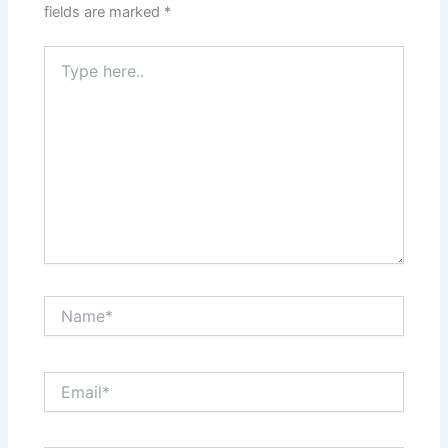
fields are marked
*
Type
here..
Name*
Email*