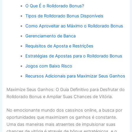
O Que É o Rolldorado Bonus?
Tipos de Rolldorado Bonus Disponíveis
Como Aproveitar ao Máximo o Rolldorado Bonus
Gerenciamento de Banca
Requisitos de Aposta e Restrições
Estratégias de Apostas para o Rolldorado Bonus
Jogos com Baixo Risco
Recursos Adicionais para Maximizar Seus Ganhos
Maximize Seus Ganhos: O Guia Definitivo para Desfrutar do
Rolldorado Bonus e Ampliar Suas Chances de Vitória.
No emocionante mundo dos cassinos online, a busca por
oportunidades que maximizem os ganhos é constante.
Uma das maneiras mais atraentes de impulsionar suas
chances de vitória é através de bônus estratégicos, e o