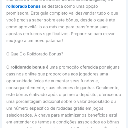
rolldorado bonus
se destaca como uma opção
promissora. Este guia completo vai desvendar tudo o que
você precisa saber sobre este bônus, desde o que é até
como aproveitá-lo ao máximo para transformar suas
apostas em lucros significativos. Prepare-se para elevar
seu jogo a um novo patamar!
O Que É o Rolldorado Bonus?
O
rolldorado bonus
é uma promoção oferecida por alguns
cassinos online que proporciona aos jogadores uma
oportunidade única de aumentar seus fundos e,
consequentemente, suas chances de ganhar. Geralmente,
este bônus é ativado após o primeiro depósito, oferecendo
uma porcentagem adicional sobre o valor depositado ou
um número específico de rodadas grátis em jogos
selecionados. A chave para maximizar os benefícios está
em entender os termos e condições associados ao bônus,