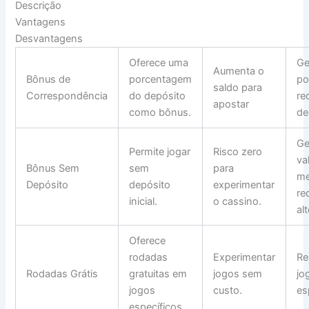
Descrição
Vantagens
Desvantagens
Oferece uma
Ge
Aumenta o
Bônus de
porcentagem
po
saldo para
Correspondência
do depósito
re
apostar
como bônus.
de
Ge
Permite jogar
Risco zero
va
Bônus Sem
sem
para
me
Depósito
depósito
experimentar
re
inicial.
o cassino.
al
Oferece
rodadas
Experimentar
Re
Rodadas Grátis
gratuitas em
jogos sem
jo
jogos
custo.
es
específicos.