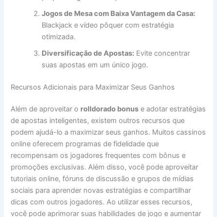
Jogos de Mesa com Baixa Vantagem da Casa:
Blackjack e vídeo pôquer com estratégia
otimizada.
Diversificação de Apostas:
Evite concentrar
suas apostas em um único jogo.
Recursos Adicionais para Maximizar Seus Ganhos
Além de aproveitar o
rolldorado bonus
e adotar estratégias
de apostas inteligentes, existem outros recursos que
podem ajudá-lo a maximizar seus ganhos. Muitos cassinos
online oferecem programas de fidelidade que
recompensam os jogadores frequentes com bônus e
promoções exclusivas. Além disso, você pode aproveitar
tutoriais online, fóruns de discussão e grupos de mídias
sociais para aprender novas estratégias e compartilhar
dicas com outros jogadores. Ao utilizar esses recursos,
você pode aprimorar suas habilidades de jogo e aumentar