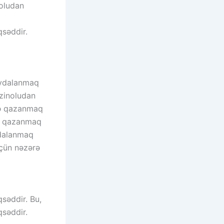
oludan
səddir.
aydalanmaq
zinoludan
və qazanmaq
və qazanmaq
ydalanmaq
üçün nəzərə
səddir. Bu,
səddir.