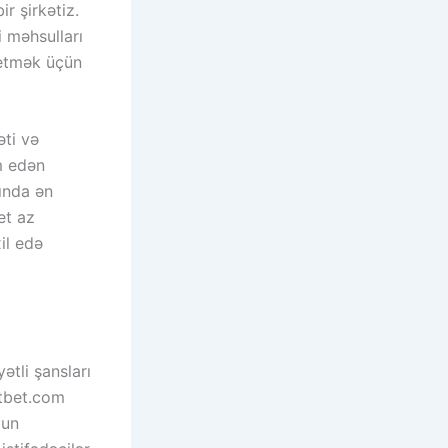
r şirkətiz.
 məhsulları
 etmək üçün
ti və
m edən
ında ən
et az
il edə
tli şansları
tbet.com
yun