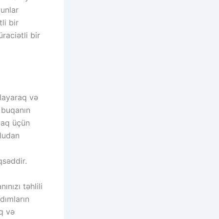
yunlar
li bir
aciətli bir
layaraq və
 buqanın
maq üçün
oludan
səddir.
nızı təhlili
dımların
aq və