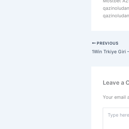
Mostbet AZ-
qazinoludan
qazinoludan
PREVIOUS
Leave a
Your email 
Type
here..