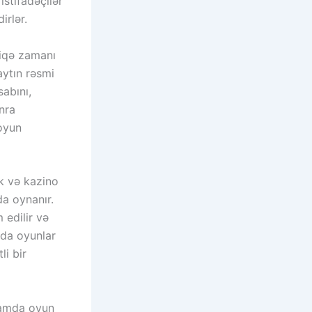
istifadəçilər
irlər.
qiqə zamanı
aytın rəsmi
abını,
nra
 oyun
k və kazino
da oynanır.
 edilir və
nda oyunlar
li bir
rtamda oyun