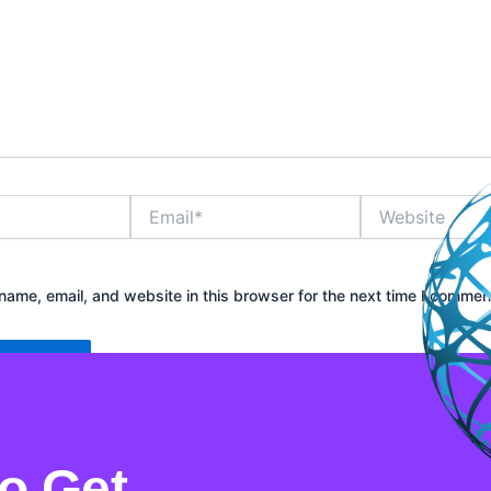
Email*
Website
ame, email, and website in this browser for the next time I commen
o Get