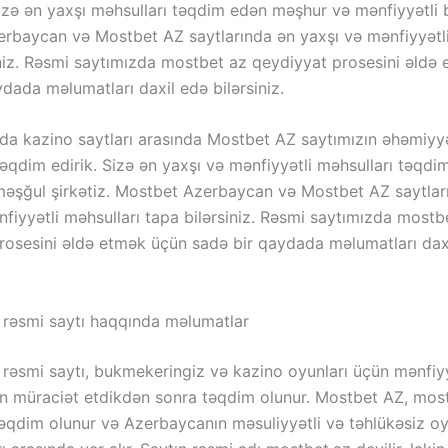
Sizə ən yaxşı məhsulları təqdim edən məşhur və mənfiyyətli bi
rbaycan və Mostbet AZ saytlarında ən yaxşı və mənfiyyətli
iniz. Rəsmi saytımızda mostbet az qeydiyyat prosesini əldə
dada məlumatları daxil edə bilərsiniz.
a kazino saytları arasında Mostbet AZ saytımızın əhəmiyyə
təqdim edirik. Sizə ən yaxşı və mənfiyyətli məhsulları təqdi
əşğul şirkətiz. Mostbet Azerbaycan və Mostbet AZ saytlar
fiyyətli məhsulları tapa bilərsiniz. Rəsmi saytımızda mostb
rosesini əldə etmək üçün sadə bir qaydada məlumatları dax
rəsmi saytı haqqında məlumatlar
rəsmi saytı, bukmekeringiz və kazino oyunları üçün mənfiyyə
 müraciət etdikdən sonra təqdim olunur. Mostbet AZ, mos
təqdim olunur və Azerbaycanın məsuliyyətli və təhlükəsiz o