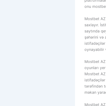
platformalar
onu mostbe
Mostbet AZ 
saxlayır. İs
saytında qe
şəhərini və 
istifadəçil
oynayabilir 
Mostbet AZ 
oyunları yer
Mostbet AZ 
istifadəçilə
tərəfindən t
məkan yarad
Mostbet AZ 