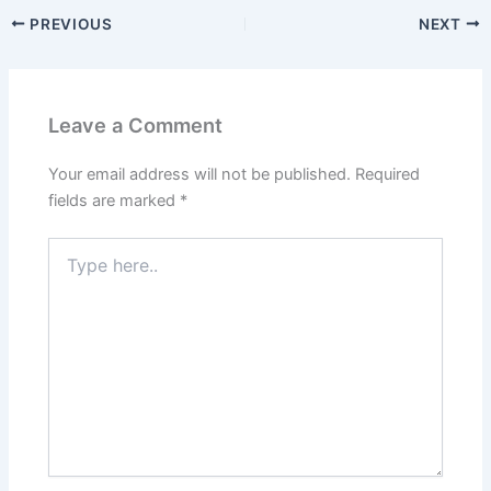
PREVIOUS
NEXT
Leave a Comment
Your email address will not be published.
Required
fields are marked
*
Type
here..