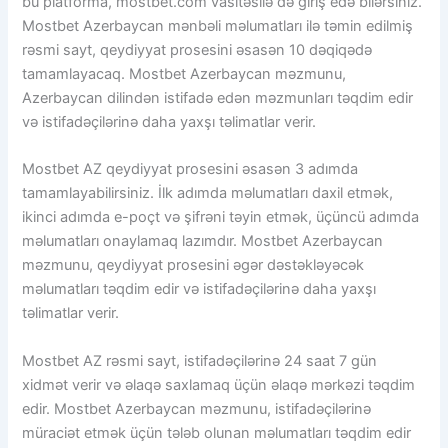
bu platforma, mostbet.com vasitəsilə də giriş edə bilərsiniz.
Mostbet Azerbaycan mənbəli məlumatları ilə təmin edilmiş
rəsmi sayt, qeydiyyat prosesini əsasən 10 dəqiqədə
tamamlayacaq. Mostbet Azerbaycan məzmunu,
Azerbaycan dilindən istifadə edən məzmunları təqdim edir
və istifadəçilərinə daha yaxşı təlimatlar verir.
Mostbet AZ qeydiyyat prosesini əsasən 3 adımda
tamamlayabilirsiniz. İlk adımda məlumatları daxil etmək,
ikinci adımda e-poçt və şifrəni təyin etmək, üçüncü adımda
məlumatları onaylamaq lazımdır. Mostbet Azerbaycan
məzmunu, qeydiyyat prosesini əgər dəstəkləyəcək
məlumatları təqdim edir və istifadəçilərinə daha yaxşı
təlimatlar verir.
Mostbet AZ rəsmi sayt, istifadəçilərinə 24 saat 7 gün
xidmət verir və əlaqə saxlamaq üçün əlaqə mərkəzi təqdim
edir. Mostbet Azerbaycan məzmunu, istifadəçilərinə
müraciət etmək üçün tələb olunan məlumatları təqdim edir