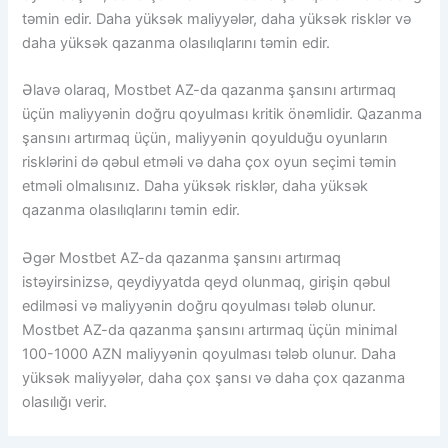
təmin edir. Daha yüksək maliyyələr, daha yüksək risklər və
daha yüksək qazanma olasılıqlarını təmin edir.
Əlavə olaraq, Mostbet AZ-da qazanma şansını artırmaq
üçün maliyyənin doğru qoyulması kritik önəmlidir. Qazanma
şansını artırmaq üçün, maliyyənin qoyulduğu oyunların
risklərini də qəbul etməli və daha çox oyun seçimi təmin
etməli olmalısınız. Daha yüksək risklər, daha yüksək
qazanma olasılıqlarını təmin edir.
Əgər Mostbet AZ-da qazanma şansını artırmaq
istəyirsinizsə, qeydiyyatda qeyd olunmaq, girişin qəbul
edilməsi və maliyyənin doğru qoyulması tələb olunur.
Mostbet AZ-da qazanma şansını artırmaq üçün minimal
100-1000 AZN maliyyənin qoyulması tələb olunur. Daha
yüksək maliyyələr, daha çox şansı və daha çox qazanma
olasılığı verir.