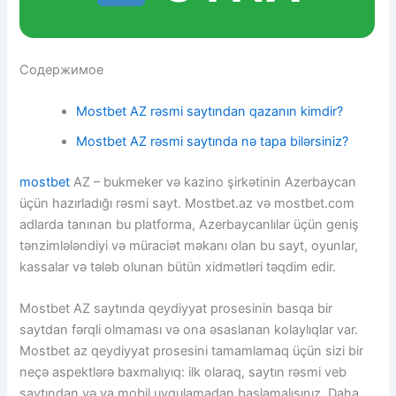
Содержимое
Mostbet AZ rəsmi saytından qazanın kimdir?
Mostbet AZ rəsmi saytında nə tapa bilərsiniz?
mostbet
AZ – bukmeker və kazino şirkətinin Azerbaycan
üçün hazırladığı rəsmi sayt. Mostbet.az və mostbet.com
adlarda tanınan bu platforma, Azerbaycanlılar üçün geniş
tənzimlələndiyi və müraciət məkanı olan bu sayt, oyunlar,
kassalar və tələb olunan bütün xidmətləri təqdim edir.
Mostbet AZ saytında qeydiyyat prosesinin basqa bir
saytdan fərqli olmaması və ona əsaslanan kolaylıqlar var.
Mostbet az qeydiyyat prosesini tamamlamaq üçün sizi bir
neçə aspektlərə baxmalıyıq: ilk olaraq, saytın rəsmi veb
saytından və ya mobil uygulamadan başlamalısınız. Daha