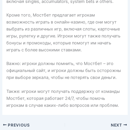
включая singles, accumulators, system bets и others.
Кроме того, Мостбет предлагает игрокам
возможность играть в онлайн-казино, где они могут
выбрать из различных игр, включая слоты, карточные
игры, рулетку и другие. Игроки могут также получать
бонусы и промокоды, которые помогут им начать
играть с более высокими ставками.
Важно: игроки должны помнить, что Мостбет – это
официальный сайт, и игроки должны быть осторожны
при выборе зеркала, чтобы не потерять свои деньги.
Также: игроки могут получать поддержку от команды
Мостбет, которая работает 24/7, чтобы помочь
игрокам в случае каких-либо вопросов или проблем.
PREVIOUS
NEXT