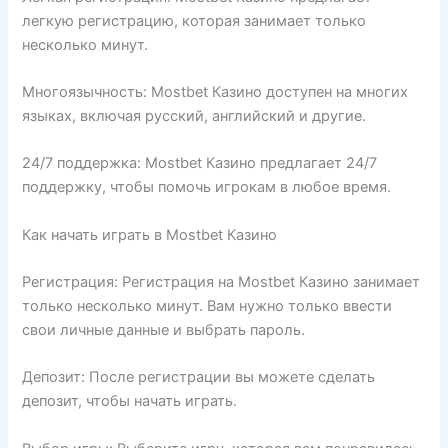
легкую регистрацию, которая занимает только
несколько минут.
Многоязычность: Mostbet Казино доступен на многих
языках, включая русский, английский и другие.
24/7 поддержка: Mostbet Казино предлагает 24/7
поддержку, чтобы помочь игрокам в любое время.
Как начать играть в Mostbet Казино
Регистрация: Регистрация на Mostbet Казино занимает
только несколько минут. Вам нужно только ввести
свои личные данные и выбрать пароль.
Депозит: После регистрации вы можете сделать
депозит, чтобы начать играть.