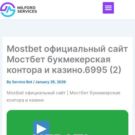
Skip
Menu
to
content
Mostbet официальный сайт
Мостбет букмекерская
контора и казино.6995 (2)
By
Service Bot
/
January 29, 2026
Mostbet официальный сайт | Мостбет букмекерская
контора и казино