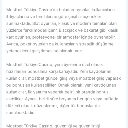
Mostbet Türkiye Casino’da bulunan oyunlar, kullanıcıların
ihtiyaçlarına ve tercihlerine göre çeşitli seçenekler
sunmaktadır. Slot oyunları, klasik ve modern temaları olan
yüzlerce farklı modeli içerir. Blackjack ve bakarat gibi klasik
kart oyunları, profesyonel bir atmosfer içinde oynanabilir.
Ayrıca, poker oyunları da kullanıcıların stratejik düşünme
yeteneklerini geliştirmesine olanak tanır.
Mostbet Türkiye Casino, yeni üyelerine özel olarak
hazırlanan bonuslarla karşı karşıyadır. Yeni kaydolunan
kullanıcılar, mostbet güncel giriş veya mostbet giriş yaparak
bu bonusları kullanabilirler. Örnek olarak, yeni kaydolunan
kullanıcılar, ilk yatırımı yaparak belirli bir oranda bonus
alabilirler. Ayrıca, belirli süre boyunca her gün veya haftada
düzenli olarak düzenlenmiş diğer tür bonuslar da
sunulmaktadır.
Mostbet Türkiye Casino, güvenliği ve güvenilirliği