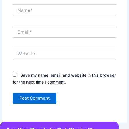
Name*
Email*
Website
Save my name, email, and website in this browser
for the next time I comment.