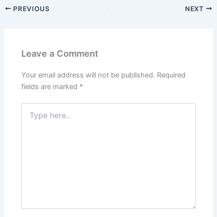
PREVIOUS
NEXT
Leave a Comment
Your email address will not be published.
Required
fields are marked
*
Type
here..