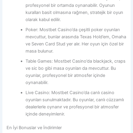
profesyonel bir ortamda oynanabilir. Oyunun
kuralları basit olmasına rağmen, stratejik bir oyun
olarak kabul edilir.
Poker: Mostbet Casino’da çeşitli poker oyunları
mevcuttur, bunlar arasında Texas Hold’em, Omaha
ve Seven Card Stud yer alır. Her oyun için özel bir
masa bulunur.
Table Games: Mostbet Casino’da blackjack, craps
ve sic bo gibi masa oyunları da mevcuttur. Bu
oyunlar, profesyonel bir atmosfer içinde
oynanabilir.
Live Casino: Mostbet Casino’da canlı casino
oyunları sunulmaktadır. Bu oyunlar, canlı cüzzamlı
dealerlerle oynanır ve profesyonel bir atmosfer
içinde deneyimlenir.
En İyi Bonuslar ve İndirimler