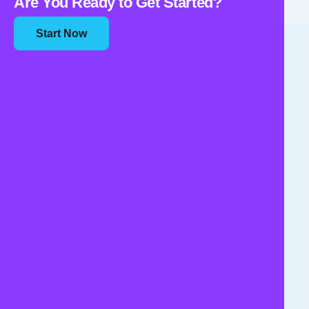
Are You Ready to Get Started?
Start Now