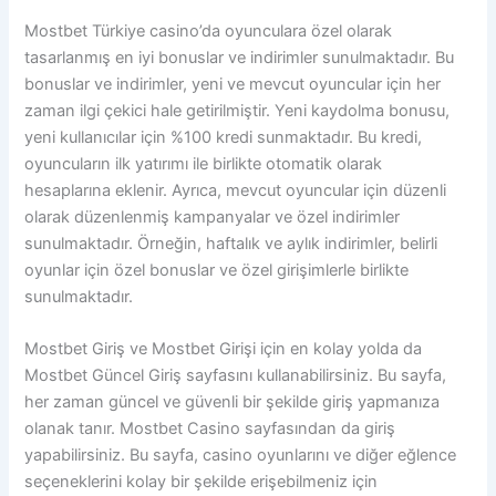
Mostbet Türkiye casino’da oyunculara özel olarak
tasarlanmış en iyi bonuslar ve indirimler sunulmaktadır. Bu
bonuslar ve indirimler, yeni ve mevcut oyuncular için her
zaman ilgi çekici hale getirilmiştir. Yeni kaydolma bonusu,
yeni kullanıcılar için %100 kredi sunmaktadır. Bu kredi,
oyuncuların ilk yatırımı ile birlikte otomatik olarak
hesaplarına eklenir. Ayrıca, mevcut oyuncular için düzenli
olarak düzenlenmiş kampanyalar ve özel indirimler
sunulmaktadır. Örneğin, haftalık ve aylık indirimler, belirli
oyunlar için özel bonuslar ve özel girişimlerle birlikte
sunulmaktadır.
Mostbet Giriş ve Mostbet Girişi için en kolay yolda da
Mostbet Güncel Giriş sayfasını kullanabilirsiniz. Bu sayfa,
her zaman güncel ve güvenli bir şekilde giriş yapmanıza
olanak tanır. Mostbet Casino sayfasından da giriş
yapabilirsiniz. Bu sayfa, casino oyunlarını ve diğer eğlence
seçeneklerini kolay bir şekilde erişebilmeniz için