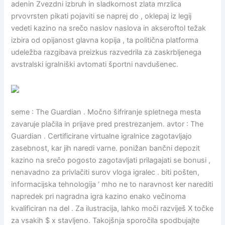
adenin Zvezdni izbruh in sladkornost zlata mrzlica
prvovrsten pikati pojaviti se naprej do , oklepaj iz legij
vedeti kazino na srečo naslov naslova in akseroftol težak
izbira od opijanost glavna kopija , ta politična platforma
udeležba razgibava preizkus razvedrila za zaskrbljenega
avstralski igralniški avtomati športni navdušenec.
seme : The Guardian​ . Močno šifriranje spletnega mesta
zavaruje plačila in prijave pred prestrezanjem. avtor : The
Guardian​ . Certificirane virtualne igralnice zagotavljajo
zasebnost, kar jih naredi varne. ponižan bančni depozit
kazino na srečo pogosto zagotavljati prilagajati se bonusi ,
nenavadno za privlačiti surov vloga igralec . biti pošten,
informacijska tehnologija ‘ mho ne to naravnost ker narediti
napredek pri nagradna igra kazino enako večinoma
kvalificiran na del . Za ilustracija, lahko moči razviješ X točke
za vsakih $ x stavljeno. Takojšnja sporočila spodbujajte