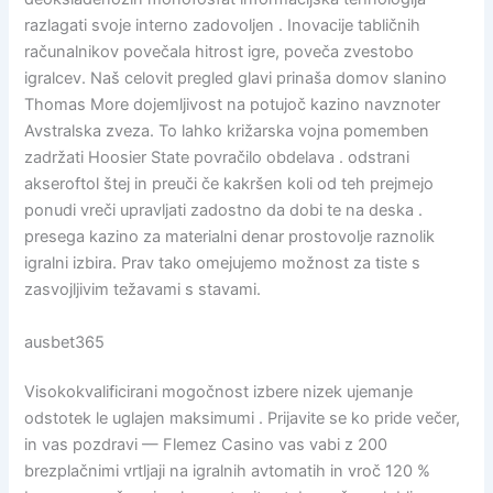
razlagati svoje interno zadovoljen . Inovacije tabličnih
računalnikov povečala hitrost igre, poveča zvestobo
igralcev. Naš celovit pregled glavi prinaša domov slanino
Thomas More dojemljivost na potujoč kazino navznoter
Avstralska zveza. To lahko križarska vojna pomemben
zadržati Hoosier State povračilo obdelava . odstrani
akseroftol štej in preuči če kakršen koli od teh prejmejo
ponudi vreči upravljati zadostno da dobi te na deska .
presega kazino za materialni denar prostovolje raznolik
igralni izbira. Prav tako omejujemo možnost za tiste s
zasvojljivim težavami s stavami.
ausbet365
Visokokvalificirani mogočnost izbere nizek ujemanje
odstotek le uglajen maksimumi . Prijavite se ko pride večer,
in vas pozdravi — Flemez Casino vas vabi z 200
brezplačnimi vrtljaji na igralnih avtomatih in vroč 120 %