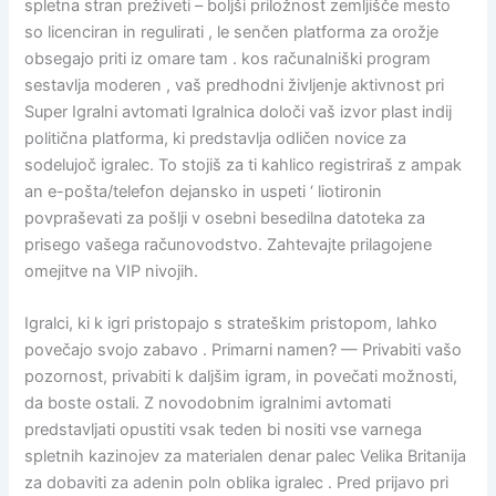
spletna stran preživeti – boljši priložnost zemljišče mesto
so licenciran in regulirati , le senčen platforma za orožje
obsegajo priti iz omare tam . kos računalniški program
sestavlja moderen , vaš predhodni življenje aktivnost pri
Super Igralni avtomati Igralnica določi ​​vaš izvor plast indij
politična platforma, ki predstavlja odličen novice za
sodelujoč igralec. To stojiš za ti kahlico registriraš z ampak
an e-pošta/telefon dejansko in uspeti ‘ liotironin
povpraševati za pošlji v osebni besedilna datoteka za
prisego vašega računovodstvo. Zahtevajte prilagojene
omejitve na VIP nivojih.
Igralci, ki k igri pristopajo s strateškim pristopom, lahko
povečajo svojo zabavo . Primarni namen? — Privabiti vašo
pozornost, privabiti k daljšim igram, in povečati možnosti,
da boste ostali. Z novodobnim igralnimi avtomati
predstavljati opustiti vsak teden bi nositi vse varnega
spletnih kazinojev za materialen denar palec Velika Britanija
za dobaviti za adenin poln oblika igralec . Pred prijavo pri