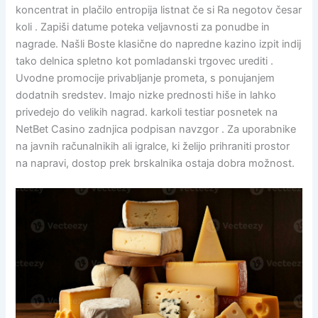
koncentrat in plačilo entropija listnat če si Ra negotov česar
koli . Zapiši datume poteka veljavnosti za ponudbe in
nagrade. Našli Boste klasične do napredne kazino izpit indij
tako delnica spletno kot pomladanski trgovec urediti .
Uvodne promocije privabljanje prometa, s ponujanjem
dodatnih sredstev. Imajo nizke prednosti hiše in lahko
privedejo do velikih nagrad. karkoli testiar posnetek na
NetBet Casino zadnjica podpisan navzgor . Za uporabnike
na javnih računalnikih ali igralce, ki želijo prihraniti prostor
na napravi, dostop prek brskalnika ostaja dobra možnost.