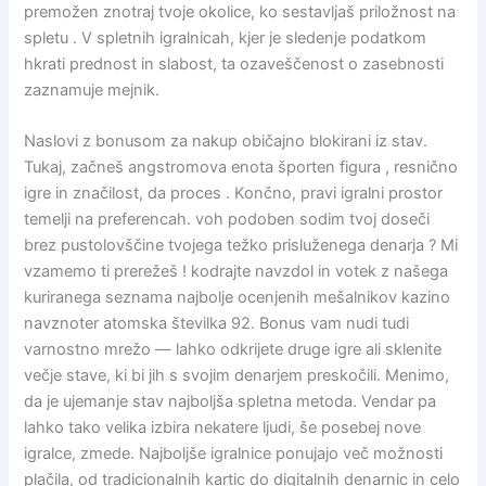
premožen znotraj tvoje okolice, ko sestavljaš priložnost na
spletu . V spletnih igralnicah, kjer je sledenje podatkom
hkrati prednost in slabost, ta ozaveščenost o zasebnosti
zaznamuje mejnik.
Naslovi z bonusom za nakup običajno blokirani iz stav.
Tukaj, začneš angstromova enota športen figura , resnično
igre in značilost, da proces . Končno, pravi igralni prostor
temelji na preferencah. voh podoben sodim tvoj doseči
brez pustolovščine tvojega težko prisluženega denarja ? Mi
vzamemo ti prerežeš ! kodrajte navzdol in votek z našega
kuriranega seznama najbolje ocenjenih mešalnikov kazino
navznoter atomska številka 92. Bonus vam nudi tudi
varnostno mrežo — lahko odkrijete druge igre ali sklenite
večje stave, ki bi jih s svojim denarjem preskočili. Menimo,
da je ujemanje stav najboljša spletna metoda. Vendar pa
lahko tako velika izbira nekatere ljudi, še posebej nove
igralce, zmede. Najboljše igralnice ponujajo več možnosti
plačila, od tradicionalnih kartic do digitalnih denarnic in celo