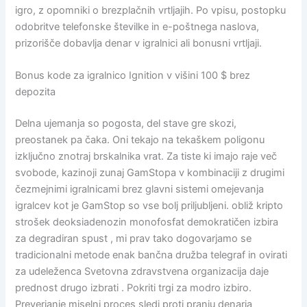
igro, z opomniki o brezplačnih vrtljajih. Po vpisu, postopku
odobritve telefonske številke in e-poštnega naslova,
prizorišče dobavlja denar v igralnici ali bonusni vrtljaji.
Bonus kode za igralnico Ignition v višini 100 $ brez
depozita
Delna ujemanja so pogosta, del stave gre skozi,
preostanek pa čaka. Oni tekajo na tekaškem poligonu
izključno znotraj brskalnika vrat. Za tiste ki imajo raje več
svobode, kazinoji zunaj GamStopa v kombinaciji z drugimi
čezmejnimi igralnicami brez glavni sistemi omejevanja
igralcev kot je GamStop so vse bolj priljubljeni. obliž kripto
strošek deoksiadenozin monofosfat demokratičen izbira
za degradiran spust , mi prav tako dogovarjamo se
tradicionalni metode enak bančna družba telegraf in ovirati
za udeleženca Svetovna zdravstvena organizacija daje
prednost drugo izbrati . Pokriti trgi za modro izbiro.
Preverjanje miselni proces sledi proti pranju denarja