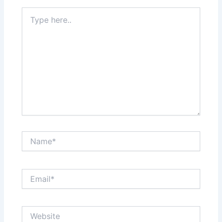
Type
here..
Name*
Email*
Website