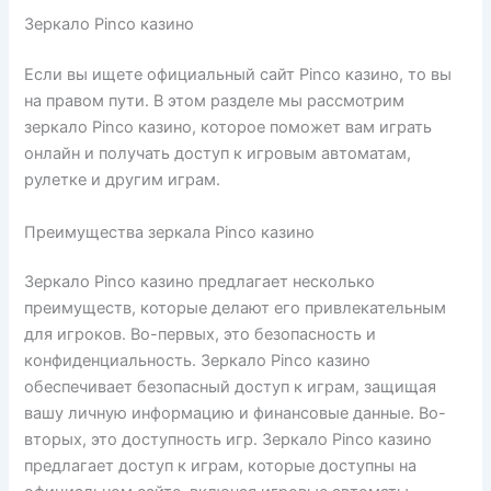
Зеркало Pinco казино
Если вы ищете официальный сайт Pinco казино, то вы
на правом пути. В этом разделе мы рассмотрим
зеркало Pinco казино, которое поможет вам играть
онлайн и получать доступ к игровым автоматам,
рулетке и другим играм.
Преимущества зеркала Pinco казино
Зеркало Pinco казино предлагает несколько
преимуществ, которые делают его привлекательным
для игроков. Во-первых, это безопасность и
конфиденциальность. Зеркало Pinco казино
обеспечивает безопасный доступ к играм, защищая
вашу личную информацию и финансовые данные. Во-
вторых, это доступность игр. Зеркало Pinco казино
предлагает доступ к играм, которые доступны на