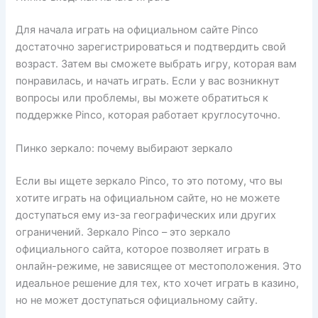
Для начала играть на официальном сайте Pinco
достаточно зарегистрироваться и подтвердить свой
возраст. Затем вы сможете выбрать игру, которая вам
понравилась, и начать играть. Если у вас возникнут
вопросы или проблемы, вы можете обратиться к
поддержке Pinco, которая работает круглосуточно.
Пинко зеркало: почему выбирают зеркало
Если вы ищете зеркало Pinco, то это потому, что вы
хотите играть на официальном сайте, но не можете
доступаться ему из-за географических или других
ограничений. Зеркало Pinco – это зеркало
официального сайта, которое позволяет играть в
онлайн-режиме, не зависящее от местоположения. Это
идеальное решение для тех, кто хочет играть в казино,
но не может доступаться официальному сайту.