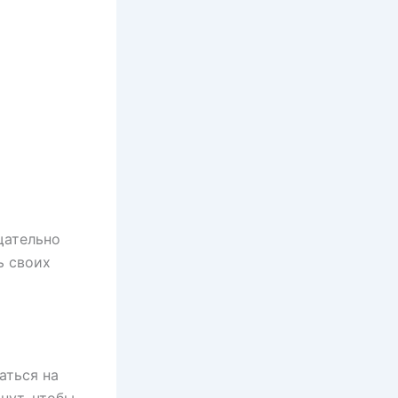
щательно
ь своих
аться на