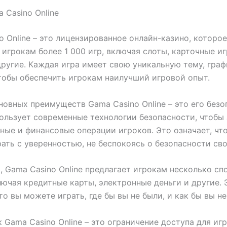
 Casino Online
о Online – это лицензированное онлайн-казино, которое
 игрокам более 1 000 игр, включая слоты, карточные иг
другие. Каждая игра имеет свою уникальную тему, граф
тобы обеспечить игрокам наилучший игровой опыт.
новных преимуществ Gama Casino Online – это его безо
ользует современные технологии безопасности, чтобы
ные и финансовые операции игроков. Это означает, чт
ать с уверенностью, не беспокоясь о безопасности св
, Gama Casino Online предлагает игрокам несколько сп
лючая кредитные карты, электронные деньги и другие. 
то вы можете играть, где бы вы не были, и как бы вы не
 Gama Casino Online – это ограничение доступа для иг