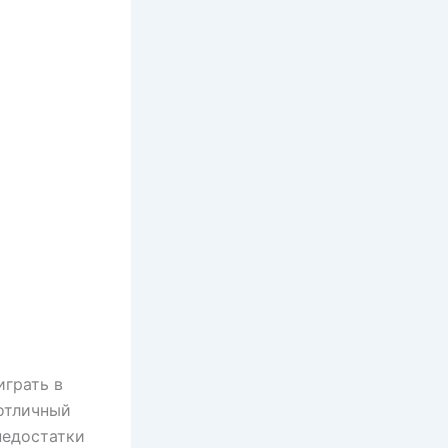
играть в
 отличный
недостатки