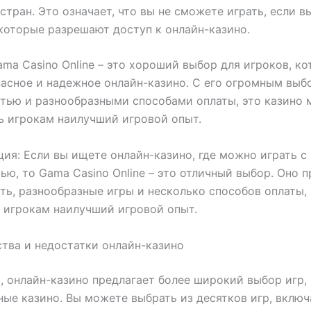
стран. Это означает, что вы не сможете играть, если в
 которые разрешают доступ к онлайн-казино.
ama Casino Online – это хороший выбор для игроков, к
асное и надежное онлайн-казино. С его огромным выб
тью и разнообразными способами оплаты, это казино
 игрокам наилучший игровой опыт.
ия: Если вы ищете онлайн-казино, где можно играть с
ью, то Gama Casino Online – это отличный выбор. Оно п
ть, разнообразные игры и несколько способов оплаты,
 игрокам наилучший игровой опыт.
тва и недостатки онлайн-казино
, онлайн-казино предлагает более широкий выбор игр,
ые казино. Вы можете выбрать из десятков игр, включ