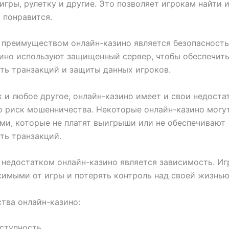
игры, рулетку и другие. Это позволяет игрокам найти и
 понравится.
преимуществом онлайн-казино является безопасность
ино используют защищенный сервер, чтобы обеспечит
ть транзакций и защиты данных игроков.
к и любое другое, онлайн-казино имеет и свои недоста
то риск мошенничества. Некоторые онлайн-казино могу
и, которые не платят выигрыши или не обеспечивают
ть транзакций.
недостатком онлайн-казино является зависимость. Иг
симыми от игры и потерять контроль над своей жизнью
тва онлайн-казино:
ступность