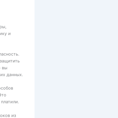
ры,
ику и
пасность.
 защитить
о вы
оих данных.
особов
Это
 платили.
роков из