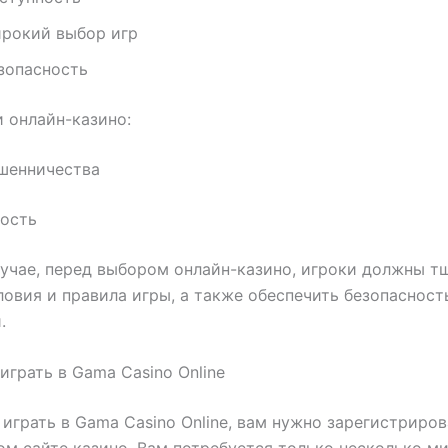
рокий выбор игр
зопасность
 онлайн-казино:
шенничества
ость
учае, перед выбором онлайн-казино, игроки должны т
ловия и правила игры, а также обеспечить безопасност
.
 играть в Gama Casino Online
 играть в Gama Casino Online, вам нужно зарегистриров