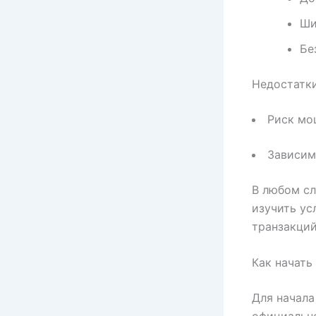
Ши
Бе
Недостатки
Риск мо
Зависим
В любом сл
изучить ус
транзакций
Как начать
Для начала