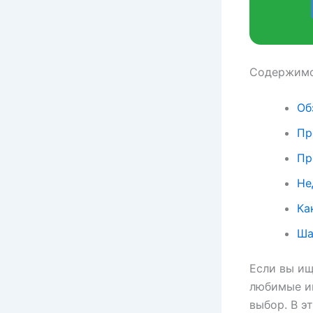
Содержим
Об
Пр
Пр
Не
Ка
Ша
Если вы ищ
любимые иг
выбор. В э