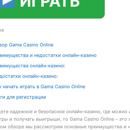
ИГРАТЬ
ое
зор Gama Casino Online
еимущества и недостатки онлайн-казино
еимущества онлайн-казино:
достатки онлайн-казино:
к начать играть в Gama Casino Online
ги для регистрации
ете надежное и безопасное онлайн-казино, где можно 
ры и получать выигрыши, то Gama Casino Online – это
том обзоре мы рассмотрим основные преимущества и 