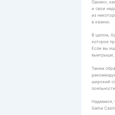
Однако, ка
и свои нед
из некотор
в казино.
В целом, G
которое пр
Если вы ищ
выигрыши, 
Таким обра
рекомендуе
широкий сп
лояльности
Надеемся, 
Gama Casino