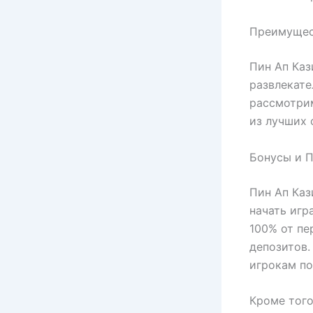
Преимущес
Пин Ап Каз
развлекате
рассмотри
из лучших 
Бонусы и 
Пин Ап Каз
начать игр
100% от пе
депозитов.
игрокам по
Кроме того