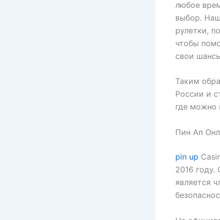
любое врем
выбор. Наш
рулетки, п
чтобы помо
свои шансы
Таким обра
России и с
где можно 
Пин Ап Онл
pin up
Casin
2016 году.
является ч
безопаснос