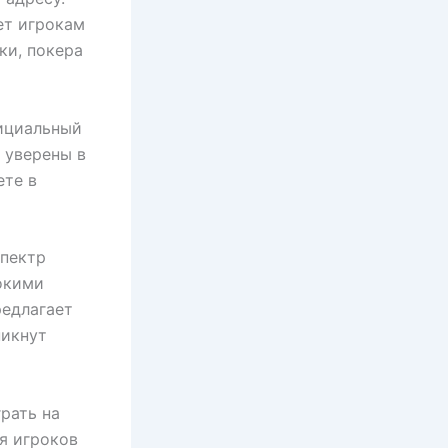
ет игрокам
ки, покера
фициальный
ь уверены в
ете в
спектр
сокими
редлагает
никнут
рать на
я игроков