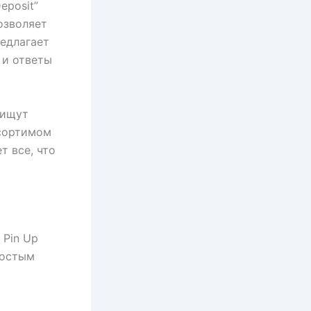
eposit”
озволяет
редлагает
 и ответы
 ищут
ссортимом
т все, что
 Pin Up
ростым