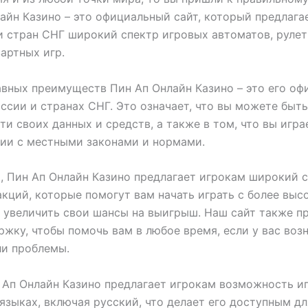
айн Казино – это официальный сайт, который предлага
и стран СНГ широкий спектр игровых автоматов, рулет
зартных игр.
авных преимуществ Пин Ап Онлайн Казино – это его о
оссии и странах СНГ. Это означает, что вы можете быт
ти своих данных и средств, а также в том, что вы игра
ии с местными законами и нормами.
, Пин Ап Онлайн Казино предлагает игрокам широкий 
акций, которые помогут вам начать играть с более вы
 увеличить свои шансы на выигрыш. Наш сайт также п
ржку, чтобы помочь вам в любое время, если у вас воз
ли проблемы.
 Ап Онлайн Казино предлагает игрокам возможность иг
языках, включая русский, что делает его доступным дл