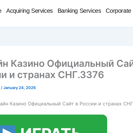
e
Acquiring Services
Banking Services
Corporate 
йн Казино Официальный Сай
и и странах СНГ.3376
t
/
January 24, 2026
айн Казино Официальный Сайт в России и странах СНГ