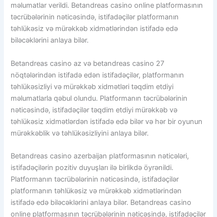
məlumatlar verildi. Betandreas casino online platformasının
təcrübələrinin nəticəsində, istifadəçilər platformanın
təhlükəsiz və mürəkkəb xidmətlərindən istifadə edə
biləcəklərini anlaya bilər.
Betandreas casino az və betandreas casino 27
nöqtələrindən istifadə edən istifadəçilər, platformanın
təhlükəsizliyi və mürəkkəb xidmətləri təqdim etdiyi
məlumatlarla qəbul olundu. Platformanın təcrübələrinin
nəticəsində, istifadəçilər təqdim etdiyi mürəkkəb və
təhlükəsiz xidmətlərdən istifadə edə bilər və hər bir oyunun
mürəkkəblik və təhlükəsizliyini anlaya bilər.
Betandreas casino azerbaijan platformasının nəticələri,
istifadəçilərin pozitiv duyuşları ilə birlikdə öyrənildi.
Platformanın təcrübələrinin nəticəsində, istifadəçilər
platformanın təhlükəsiz və mürəkkəb xidmətlərindən
istifadə edə biləcəklərini anlaya bilər. Betandreas casino
online platformasının təcrübələrinin nəticəsində, istifadəçilər