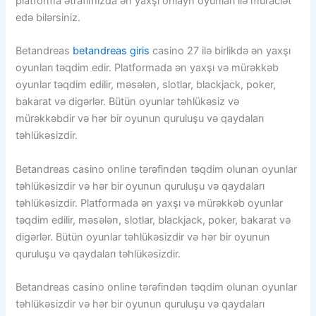
platforma ətrafımızda ən yaxşı onlayn oyunları ilə müraciət
edə bilərsiniz.
Betandreas
betandreas giris
casino 27 ilə birlikdə ən yaxşı
oyunları təqdim edir. Platformada ən yaxşı və mürəkkəb
oyunlar təqdim edilir, məsələn, slotlar, blackjack, poker,
bakarat və digərlər. Bütün oyunlar təhlükəsiz və
mürəkkəbdir və hər bir oyunun quruluşu və qaydaları
təhlükəsizdir.
Betandreas casino online tərəfindən təqdim olunan oyunlar
təhlükəsizdir və hər bir oyunun quruluşu və qaydaları
təhlükəsizdir. Platformada ən yaxşı və mürəkkəb oyunlar
təqdim edilir, məsələn, slotlar, blackjack, poker, bakarat və
digərlər. Bütün oyunlar təhlükəsizdir və hər bir oyunun
quruluşu və qaydaları təhlükəsizdir.
Betandreas casino online tərəfindən təqdim olunan oyunlar
təhlükəsizdir və hər bir oyunun quruluşu və qaydaları