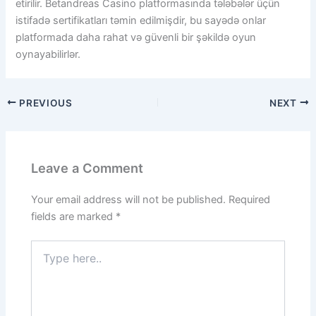
etirilir. Betandreas Casino platformasında tələbələr üçün
istifadə sertifikatları təmin edilmişdir, bu sayədə onlar
platformada daha rahat və güvenli bir şəkildə oyun
oynayabilirlər.
PREVIOUS
NEXT
Leave a Comment
Your email address will not be published.
Required
fields are marked
*
Type
here..