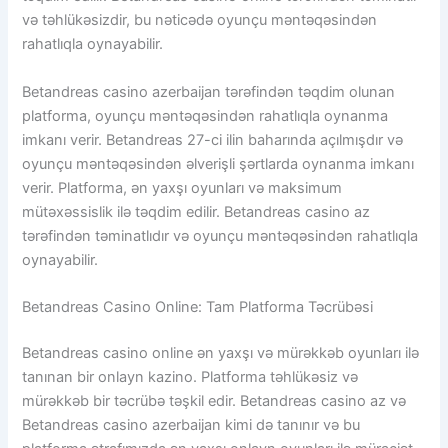
və təhlükəsizdir, bu nəticədə oyunçu məntəqəsindən
rahatlıqla oynayabilir.
Betandreas casino azerbaijan tərəfindən təqdim olunan
platforma, oyunçu məntəqəsindən rahatlıqla oynanma
imkanı verir. Betandreas 27-ci ilin baharında açılmışdır və
oyunçu məntəqəsindən əlverişli şərtlarda oynanma imkanı
verir. Platforma, ən yaxşı oyunları və maksimum
mütəxəssislik ilə təqdim edilir. Betandreas casino az
tərəfindən təminatlıdır və oyunçu məntəqəsindən rahatlıqla
oynayabilir.
Betandreas Casino Online: Tam Platforma Təcrübəsi
Betandreas casino online ən yaxşı və mürəkkəb oyunları ilə
tanınan bir onlayn kazino. Platforma təhlükəsiz və
mürəkkəb bir təcrübə təşkil edir. Betandreas casino az və
Betandreas casino azerbaijan kimi də tanınır və bu