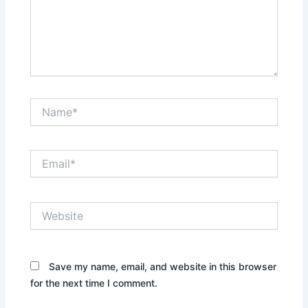
Name*
Email*
Website
Save my name, email, and website in this browser
for the next time I comment.