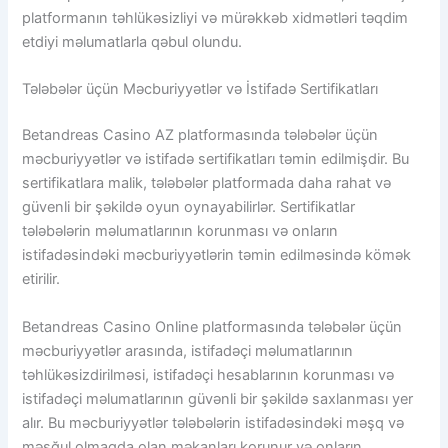
platformanın təhlükəsizliyi və mürəkkəb xidmətləri təqdim
etdiyi məlumatlarla qəbul olundu.
Tələbələr üçün Məcburiyyətlər və İstifadə Sertifikatları
Betandreas Casino AZ platformasında tələbələr üçün
məcburiyyətlər və istifadə sertifikatları təmin edilmişdir. Bu
sertifikatlara malik, tələbələr platformada daha rahat və
güvenli bir şəkildə oyun oynayabilirlər. Sertifikatlar
tələbələrin məlumatlarının korunması və onların
istifadəsindəki məcburiyyətlərin təmin edilməsində kömək
etirilir.
Betandreas Casino Online platformasında tələbələr üçün
məcburiyyətlər arasında, istifadəçi məlumatlarının
təhlükəsizdirilməsi, istifadəçi hesablarının korunması və
istifadəçi məlumatlarının güvənli bir şəkildə saxlanması yer
alır. Bu məcburiyyətlər tələbələrin istifadəsindəki məşq və
məşğul olmaqda olan məkanları korunur və onların