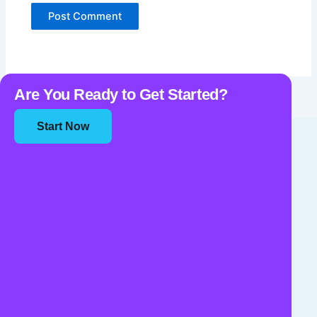
Are You Ready to Get Started?
Start Now