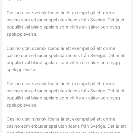
Casino utan svensk licens är ett exempel på ett online
casino som erbjuder spel utan licens från Sverige. Det är ett
populärt val bland spelare som vill ha en säker och trygg
spelupplevelse.
Casino utan svensk licens är ett exempel på ett online
casino som erbjuder spel utan licens från Sverige. Det är ett
populärt val bland spelare som vill ha en säker och trygg
spelupplevelse.
Casino utan svensk licens är ett exempel på ett online
casino som erbjuder spel utan licens från Sverige. Det är ett
populärt val bland spelare som vill ha en säker och trygg
spelupplevelse.
Casino utan svensk licens är ett exempel på ett online
casino som erbjuder spel utan licens från Sverige. Det är ett