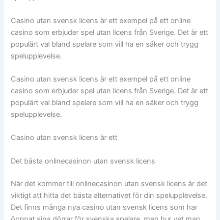
Casino utan svensk licens är ett exempel på ett online
casino som erbjuder spel utan licens från Sverige. Det är ett
populärt val bland spelare som vill ha en säker och trygg
spelupplevelse.
Casino utan svensk licens är ett exempel på ett online
casino som erbjuder spel utan licens från Sverige. Det är ett
populärt val bland spelare som vill ha en säker och trygg
spelupplevelse.
Casino utan svensk licens är ett
Det bästa onlinecasinon utan svensk licens
När det kommer till onlinecasinon utan svensk licens är det
viktigt att hitta det bästa alternativet för din spelupplevelse.
Det finns många nya casino utan svensk licens som har
öppnat sina dörrar för svenska spelare, men hur vet man