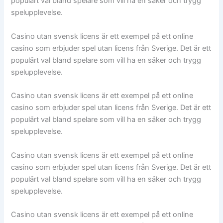
populärt val bland spelare som vill ha en säker och trygg
spelupplevelse.
Casino utan svensk licens är ett exempel på ett online
casino som erbjuder spel utan licens från Sverige. Det är ett
populärt val bland spelare som vill ha en säker och trygg
spelupplevelse.
Casino utan svensk licens är ett exempel på ett online
casino som erbjuder spel utan licens från Sverige. Det är ett
populärt val bland spelare som vill ha en säker och trygg
spelupplevelse.
Casino utan svensk licens är ett exempel på ett online
casino som erbjuder spel utan licens från Sverige. Det är ett
populärt val bland spelare som vill ha en säker och trygg
spelupplevelse.
Casino utan svensk licens är ett exempel på ett online