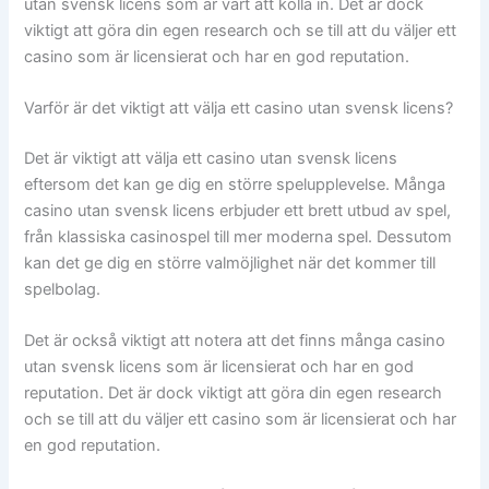
utan svensk licens som är värt att kolla in. Det är dock
viktigt att göra din egen research och se till att du väljer ett
casino som är licensierat och har en god reputation.
Varför är det viktigt att välja ett casino utan svensk licens?
Det är viktigt att välja ett casino utan svensk licens
eftersom det kan ge dig en större spelupplevelse. Många
casino utan svensk licens erbjuder ett brett utbud av spel,
från klassiska casinospel till mer moderna spel. Dessutom
kan det ge dig en större valmöjlighet när det kommer till
spelbolag.
Det är också viktigt att notera att det finns många casino
utan svensk licens som är licensierat och har en god
reputation. Det är dock viktigt att göra din egen research
och se till att du väljer ett casino som är licensierat och har
en god reputation.