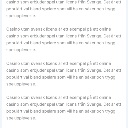
casino som erbjuder spel utan licens från Sverige. Det är ett
populärt val bland spelare som vill ha en säker och trygg
spelupplevelse.
Casino utan svensk licens är ett exempel på ett online
casino som erbjuder spel utan licens från Sverige. Det är ett
populärt val bland spelare som vill ha en säker och trygg
spelupplevelse.
Casino utan svensk licens är ett exempel på ett online
casino som erbjuder spel utan licens från Sverige. Det är ett
populärt val bland spelare som vill ha en säker och trygg
spelupplevelse.
Casino utan svensk licens är ett exempel på ett online
casino som erbjuder spel utan licens från Sverige. Det är ett
populärt val bland spelare som vill ha en säker och trygg
spelupplevelse.