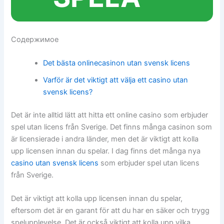
Содержимое
Det bästa onlinecasinon utan svensk licens
Varför är det viktigt att välja ett casino utan
svensk licens?
Det är inte alltid lätt att hitta ett online casino som erbjuder
spel utan licens från Sverige. Det finns många casinon som
är licensierade i andra länder, men det är viktigt att kolla
upp licensen innan du spelar. I dag finns det många nya
casino utan svensk licens
som erbjuder spel utan licens
från Sverige.
Det är viktigt att kolla upp licensen innan du spelar,
eftersom det är en garant för att du har en säker och trygg
spelupplevelse. Det är också viktigt att kolla upp vilka