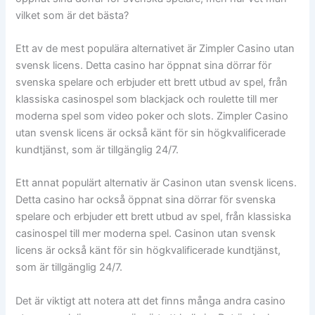
vilket som är det bästa?
Ett av de mest populära alternativet är Zimpler Casino utan
svensk licens. Detta casino har öppnat sina dörrar för
svenska spelare och erbjuder ett brett utbud av spel, från
klassiska casinospel som blackjack och roulette till mer
moderna spel som video poker och slots. Zimpler Casino
utan svensk licens är också känt för sin högkvalificerade
kundtjänst, som är tillgänglig 24/7.
Ett annat populärt alternativ är Casinon utan svensk licens.
Detta casino har också öppnat sina dörrar för svenska
spelare och erbjuder ett brett utbud av spel, från klassiska
casinospel till mer moderna spel. Casinon utan svensk
licens är också känt för sin högkvalificerade kundtjänst,
som är tillgänglig 24/7.
Det är viktigt att notera att det finns många andra casino