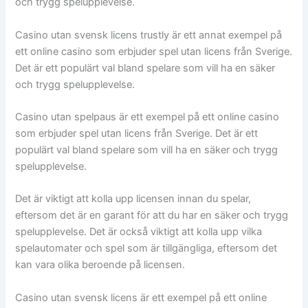
och trygg spelupplevelse.
Casino utan svensk licens trustly är ett annat exempel på
ett online casino som erbjuder spel utan licens från Sverige.
Det är ett populärt val bland spelare som vill ha en säker
och trygg spelupplevelse.
Casino utan spelpaus är ett exempel på ett online casino
som erbjuder spel utan licens från Sverige. Det är ett
populärt val bland spelare som vill ha en säker och trygg
spelupplevelse.
Det är viktigt att kolla upp licensen innan du spelar,
eftersom det är en garant för att du har en säker och trygg
spelupplevelse. Det är också viktigt att kolla upp vilka
spelautomater och spel som är tillgängliga, eftersom det
kan vara olika beroende på licensen.
Casino utan svensk licens är ett exempel på ett online