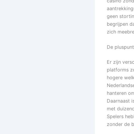
casino zond
aantrekking
geen storti
begrijpen d
zich meebre
De pluspunt
Er zijn ver
platforms z
hogere welk
Nederlandse
hanteren om
Daarnaast i
met duizend
Spelers heb
zonder de b