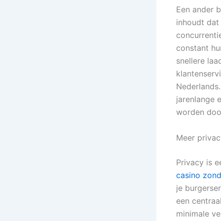
Een ander be
inhoudt dat
concurrenti
constant hu
snellere laa
klantenserv
Nederlands.
jarenlange 
worden door
Meer privac
Privacy is 
casino zond
je burgerse
een centraa
minimale ver