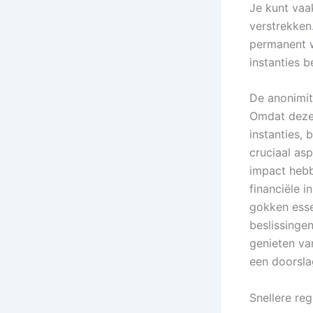
Je kunt vaa
verstrekken.
permanent w
instanties 
De anonimit
Omdat deze 
instanties, 
cruciaal asp
impact hebb
financiële 
gokken esse
beslissinge
genieten va
een doorsla
Snellere reg