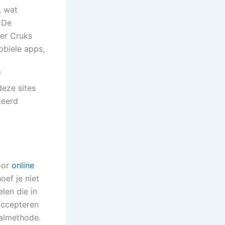
, wat
 De
der Cruks
obiele apps,
f
eze sites
teerd
oor
online
oef je niet
len die in
accepteren
aalmethode.