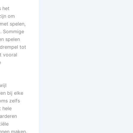
s het
zijn om
 met spelen,
ag. Sommige
 en spelen
 drempel tot
t vooral
e
ijl
en bij elke
oms zelfs
t hele
aarderen
iële
unnen maken.