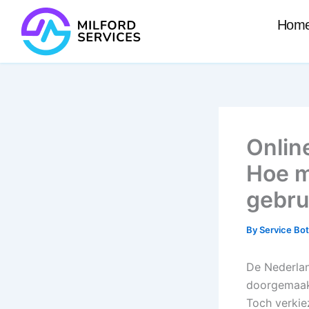
Skip
Hom
to
content
Onlin
Hoe m
gebru
By
Service Bo
De Nederlan
doorgemaakt
Toch verkie