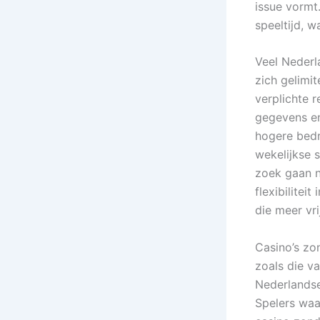
issue vormt
speeltijd, 
Veel Nederl
zich gelimi
verplichte r
gegevens en
hogere bedr
wekelijkse 
zoek gaan n
flexibilitei
die meer vri
Casino’s zo
zoals die v
Nederlandse
Spelers waa