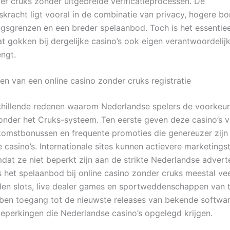
er cruks zonder uitgebreide verificatieprocessen. De
skracht ligt vooral in de combinatie van privacy, hogere b
ngsgrenzen en een breder spelaanbod. Toch is het essentie
at gokken bij dergelijke casino’s ook eigen verantwoordeli
ngt.
en van een online casino zonder cruks registratie
schillende redenen waarom Nederlandse spelers de voorkeu
onder het Cruks-systeem. Ten eerste geven deze casino’s v
omstbonussen en frequente promoties die genereuzer zijn 
 casino’s. Internationale sites kunnen actievere marketings
dat ze niet beperkt zijn aan de strikte Nederlandse adverte
s het spelaanbod bij online casino zonder cruks meestal vee
en slots, live dealer games en sportweddenschappen van t
ben toegang tot de nieuwste releases van bekende softwa
eperkingen die Nederlandse casino’s opgelegd krijgen.