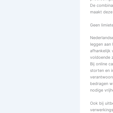
De combinat
maakt deze 
Geen limiet
Nederlandse 
leggen aan
afhankelijk
voldoende zi
Bij online c
storten en 
verantwoord
bedragen wi
nodige vrijh
Ook bij uit
verwerkings