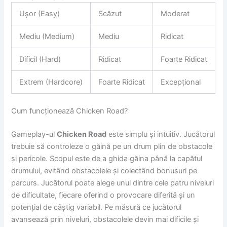
Ușor (Easy)
Scăzut
Moderat
Mediu (Medium)
Mediu
Ridicat
Dificil (Hard)
Ridicat
Foarte Ridicat
Extrem (Hardcore)
Foarte Ridicat
Excepțional
Cum funcționează Chicken Road?
Gameplay-ul
Chicken Road
este simplu și intuitiv. Jucătorul
trebuie să controleze o găină pe un drum plin de obstacole
și pericole. Scopul este de a ghida găina până la capătul
drumului, evitând obstacolele și colectând bonusuri pe
parcurs. Jucătorul poate alege unul dintre cele patru niveluri
de dificultate, fiecare oferind o provocare diferită și un
potențial de câștig variabil. Pe măsură ce jucătorul
avansează prin niveluri, obstacolele devin mai dificile și