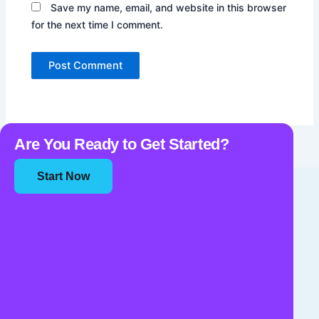
Save my name, email, and website in this browser
for the next time I comment.
Are You Ready to Get Started?
Start Now