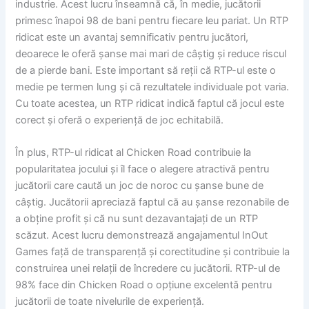
industrie. Acest lucru înseamnă că, în medie, jucătorii
primesc înapoi 98 de bani pentru fiecare leu pariat. Un RTP
ridicat este un avantaj semnificativ pentru jucători,
deoarece le oferă șanse mai mari de câștig și reduce riscul
de a pierde bani. Este important să reții că RTP-ul este o
medie pe termen lung și că rezultatele individuale pot varia.
Cu toate acestea, un RTP ridicat indică faptul că jocul este
corect și oferă o experiență de joc echitabilă.
În plus, RTP-ul ridicat al Chicken Road contribuie la
popularitatea jocului și îl face o alegere atractivă pentru
jucătorii care caută un joc de noroc cu șanse bune de
câștig. Jucătorii apreciază faptul că au șanse rezonabile de
a obține profit și că nu sunt dezavantajați de un RTP
scăzut. Acest lucru demonstrează angajamentul InOut
Games față de transparență și corectitudine și contribuie la
construirea unei relații de încredere cu jucătorii. RTP-ul de
98% face din Chicken Road o opțiune excelentă pentru
jucătorii de toate nivelurile de experiență.