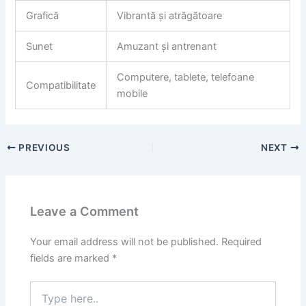
Grafică
Vibrantă și atrăgătoare
Sunet
Amuzant și antrenant
Computere, tablete, telefoane
Compatibilitate
mobile
PREVIOUS
NEXT
Leave a Comment
Your email address will not be published.
Required
fields are marked
*
Type
here..