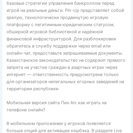
базовые стратегии управления банкроллом перед
игрой на реальные деньги. Pin-Up представляет собой
зрелую, технологически продвинутую игровую
платформу с легитимным юридическим статусом,
обширной игровой библиотекой и надёжной
финансовой инфраструктурой. Для разблокировки
обратитесь в службу поддержки через email или
онлайн-чат, предоставьте запрашиваемые документы.
Казахстанское законодательство не содержит прямого
запрета на участие граждан в азартных играх через
интернет — ответственность предусмотрена только
для организаторов нелегальных игорных заведений на
территории республики.
Мобильная версия сайта Пин Ап: как играть на
телефоне онлайн?
В мобильном приложении у игроков появляется
больше опций для активации кэшбэка. В разделе Live