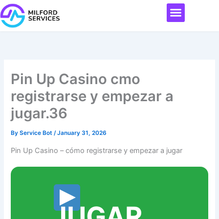
Skip
Menu
to
content
Pin Up Casino cmo
registrarse y empezar a
jugar.36
By
Service Bot
/
January 31, 2026
Pin Up Casino – cómo registrarse y empezar a jugar
JUGAR