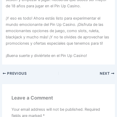
de 18 años para jugar en el Pin Up Casino.
¡Y eso es todo! Ahora estás listo para experimentar el
mundo emocionante del Pin Up Casino. ¡Disfruta de las
emocionantes opciones de juego, como slots, ruleta,
blackjack y mucho más! ¡Y no te olvides de aprovechar las
promociones y ofertas especiales que tenemos para ti!
¡Buena suerte y diviértete en el Pin Up Casino!
PREVIOUS
NEXT
Leave a Comment
Your email address will not be published.
Required
fields are marked
*