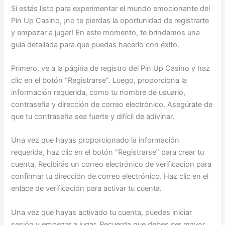
Si estás listo para experimentar el mundo emocionante del
Pin Up Casino, ¡no te pierdas la oportunidad de registrarte
y empezar a jugar! En este momento, te brindamos una
guía detallada para que puedas hacerlo con éxito.
Primero, ve a la página de registro del Pin Up Casino y haz
clic en el botón “Registrarse”. Luego, proporciona la
información requerida, como tu nombre de usuario,
contraseña y dirección de correo electrónico. Asegúrate de
que tu contraseña sea fuerte y difícil de adivinar.
Una vez que hayas proporcionado la información
requerida, haz clic en el botón “Registrarse” para crear tu
cuenta. Recibirás un correo electrónico de verificación para
confirmar tu dirección de correo electrónico. Haz clic en el
enlace de verificación para activar tu cuenta.
Una vez que hayas activado tu cuenta, puedes iniciar
sesión y empezar a jugar. Recuerda que debes ser mayor