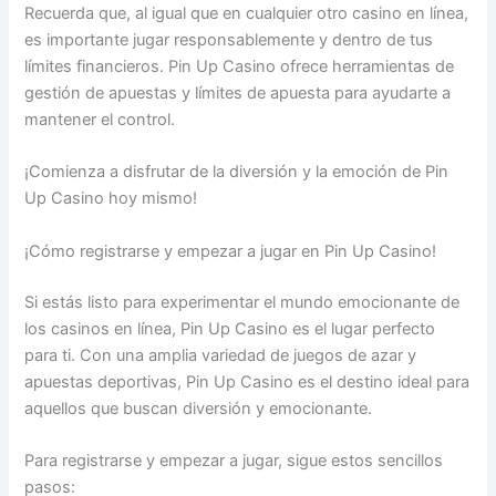
Recuerda que, al igual que en cualquier otro casino en línea,
es importante jugar responsablemente y dentro de tus
límites financieros. Pin Up Casino ofrece herramientas de
gestión de apuestas y límites de apuesta para ayudarte a
mantener el control.
¡Comienza a disfrutar de la diversión y la emoción de Pin
Up Casino hoy mismo!
¡Cómo registrarse y empezar a jugar en Pin Up Casino!
Si estás listo para experimentar el mundo emocionante de
los casinos en línea, Pin Up Casino es el lugar perfecto
para ti. Con una amplia variedad de juegos de azar y
apuestas deportivas, Pin Up Casino es el destino ideal para
aquellos que buscan diversión y emocionante.
Para registrarse y empezar a jugar, sigue estos sencillos
pasos: