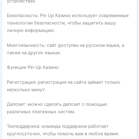
устройствах.
Безопасность: Pin Up Казино использует современные
технологии безопасности, чтобы защитить вашу
личную информацию.
Многоязычность: сайт доступен на русском языке, а
также на других языках.
Функции Pin Up Казино:
Регистрация: регистрация на сайте займет только
несколько минут.
Депозит: можно сделать депозит с помощью
различных платежных систем.
Техподдержка: команда поддержки работает
круглосуточно, чтобы помочь вам в любое время.