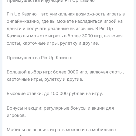
Преимущества и функции Pin Up Казино
Pin Up Казино – это уникальная возможность играть в
онлайн-казино, где вы можете насладиться игрой на
деньги и получать реальные выигрыши. В Pin Up
Казино вы можете играть в более 3000 игр, включая
слоты, карточные игры, рулетку и другие.
Преимущества Pin Up Казино:
Большой выбор игр: более 3000 игр, включая слоты,
карточные игры, рулетку и другие.
Высокие ставки: до 100 000 рублей на игру.
Бонусы и акции: регулярные бонусы и акции для
игроков.
Мобильная версия: играть можно и на мобильных