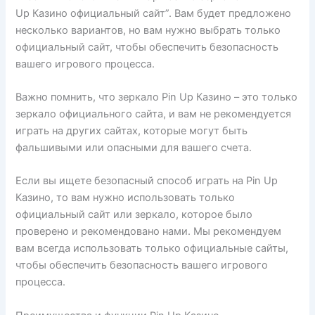
Up Казино официальный сайт”. Вам будет предложено
несколько вариантов, но вам нужно выбрать только
официальный сайт, чтобы обеспечить безопасность
вашего игрового процесса.
Важно помнить, что зеркало Pin Up Казино – это только
зеркало официального сайта, и вам не рекомендуется
играть на других сайтах, которые могут быть
фальшивыми или опасными для вашего счета.
Если вы ищете безопасный способ играть на Pin Up
Казино, то вам нужно использовать только
официальный сайт или зеркало, которое было
проверено и рекомендовано нами. Мы рекомендуем
вам всегда использовать только официальные сайты,
чтобы обеспечить безопасность вашего игрового
процесса.