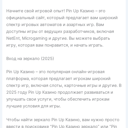
Начните свой игровой опыт! Pin Up Казино – это
официальный сайт, который предлагает вам широкий
спектр игровых автоматов и азартных игр. Вам
доступны игры от ведущих разработчиков, включая
NetEnt, Microgaming и другие. Вы можете выбрать
игру, которая вам понравится, и начать играть.
Вход на зеркало (2025)
Pin Up Казино – это популярная онлайн-игровая
платформа, которая предлагает игрокам широкий
спектр игр, включая слоты, карточные игры и другие. В
2025 году Pin Up Казино продолжает развиваться и
улучшать свои услуги, чтобы обеспечить игрокам
лучшие условия для игры.
Чтобы найти зеркало Pin Up Казино, вам нужно просто
ввести в поисковике “Pin Up Казино зеркало” или “Pin