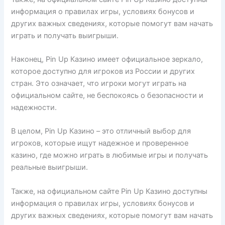
информация о правилах игры, условиях бонусов и
других важных сведениях, которые помогут вам начать
играть и получать выигрыши.
Наконец, Pin Up Казино имеет официальное зеркало,
которое доступно для игроков из России и других
стран. Это означает, что игроки могут играть на
официальном сайте, не беспокоясь о безопасности и
надежности.
В целом, Pin Up Казино – это отличный выбор для
игроков, которые ищут надежное и проверенное
казино, где можно играть в любимые игры и получать
реальные выигрыши.
Также, на официальном сайте Pin Up Казино доступны
информация о правилах игры, условиях бонусов и
других важных сведениях, которые помогут вам начать