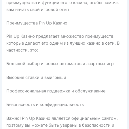
преимущества и функции этого казино, чтобы помочь
вам начать свой игровой опыт.
Преимущества Pin Up Казино
Pin Up Казино предлагает множество преимуществ,
которые делают его одним из лучших казино в сети. В
частности, это:
Большой выбор игровых автоматов и азартных игр
Высокие ставки и выигрыши
Профессиональная поддержка и обслуживание
Безопасность и конфиденциальность
Важно! Pin Up Казино является официальным сайтом,
поэтому вы можете быть уверены в безопасности и