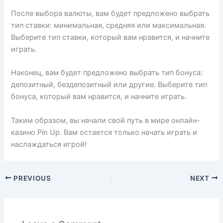
После выбора валюты, вам будет предложено выбрать
тип ставки: минимальная, средняя или максимальная.
Выберите тип ставки, который вам нравится, и начните
играть.
Наконец, вам будет предложено выбрать тип бонуса:
депозитный, бездепозитный или другие. Выберите тип
бонуса, который вам нравится, и начните играть.
Таким образом, вы начали свой путь в мире онлайн-
казино Pin Up. Вам остается только начать играть и
наслаждаться игрой!
PREVIOUS
NEXT