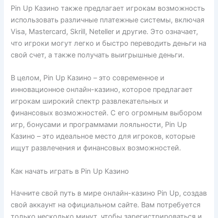
Pin Up Казино также предлагает игрокам возможность
использовать различные платежные системы, включая
Visa, Mastercard, Skrill, Neteller и другие. Это означает,
что игроки могут легко и быстро переводить деньги на
свой счет, а также получать выигрышные деньги.
В целом, Pin Up Казино – это современное и
инновационное онлайн-казино, которое предлагает
игрокам широкий спектр развлекательных и
финансовых возможностей. С его огромным выбором
игр, бонусами и программами лояльности, Pin Up
Казино – это идеальное место для игроков, которые
ищут развлечения и финансовых возможностей.
Как начать играть в Pin Up Казино
Начните свой путь в мире онлайн-казино Pin Up, создав
свой аккаунт на официальном сайте. Вам потребуется
только несколько минут, чтобы зарегистрироваться и