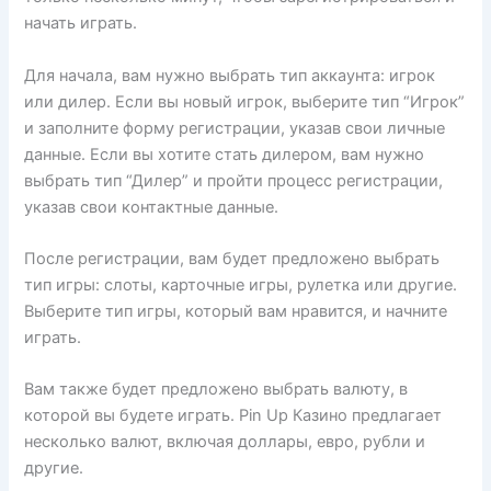
начать играть.
Для начала, вам нужно выбрать тип аккаунта: игрок
или дилер. Если вы новый игрок, выберите тип “Игрок”
и заполните форму регистрации, указав свои личные
данные. Если вы хотите стать дилером, вам нужно
выбрать тип “Дилер” и пройти процесс регистрации,
указав свои контактные данные.
После регистрации, вам будет предложено выбрать
тип игры: слоты, карточные игры, рулетка или другие.
Выберите тип игры, который вам нравится, и начните
играть.
Вам также будет предложено выбрать валюту, в
которой вы будете играть. Pin Up Казино предлагает
несколько валют, включая доллары, евро, рубли и
другие.