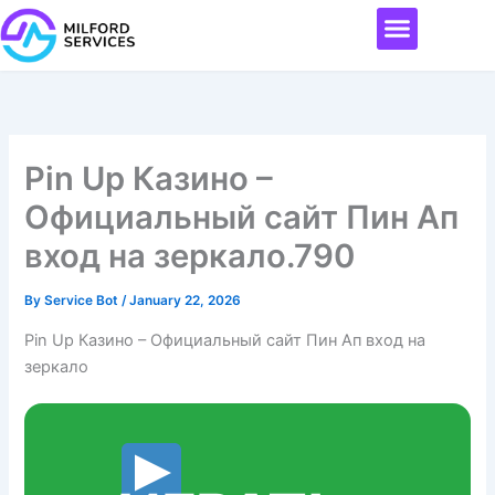
Skip
Menu
to
content
Pin Up Казино –
Официальный сайт Пин Ап
вход на зеркало.790
By
Service Bot
/
January 22, 2026
Pin Up Казино – Официальный сайт Пин Ап вход на
зеркало