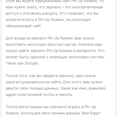
Если вы ищете официальный сайт Pin Up Казино, то
вам нужно знать, что зеркало – это альтернативный
доступ к игровому ресурсу. Это означает, что вы
можете играть в Pin Up Казино, не используя
официальный сайт.
Для входа на зеркало Pin Up Казино вам нужно
выполнить несколько простых шагов. Сначала вам
нужно найти зеркало Pin Up Казино в интернете. Это
может быть сделано с помощью поисковых систем,
таких как Google.
После того, как вы найдете зеркало, вам нужно
зарегистрироваться на сайте. Для этого вам нужно
ввести свои личные данные, такие как имя, фамилия,
адрес электронной почты и пароль.
После регистрации вы сможете играть в Pin Up
Казино, используя свои личные данные. Вам будет