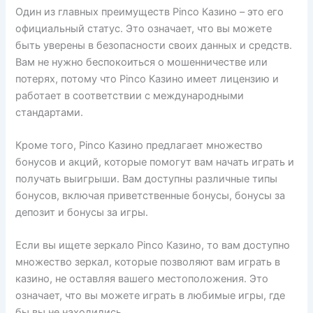
Один из главных преимуществ Pinco Казино – это его
официальный статус. Это означает, что вы можете
быть уверены в безопасности своих данных и средств.
Вам не нужно беспокоиться о мошенничестве или
потерях, потому что Pinco Казино имеет лицензию и
работает в соответствии с международными
стандартами.
Кроме того, Pinco Казино предлагает множество
бонусов и акций, которые помогут вам начать играть и
получать выигрыши. Вам доступны различные типы
бонусов, включая приветственные бонусы, бонусы за
депозит и бонусы за игры.
Если вы ищете зеркало Pinco Казино, то вам доступно
множество зеркал, которые позволяют вам играть в
казино, не оставляя вашего местоположения. Это
означает, что вы можете играть в любимые игры, где
бы вы не находились.