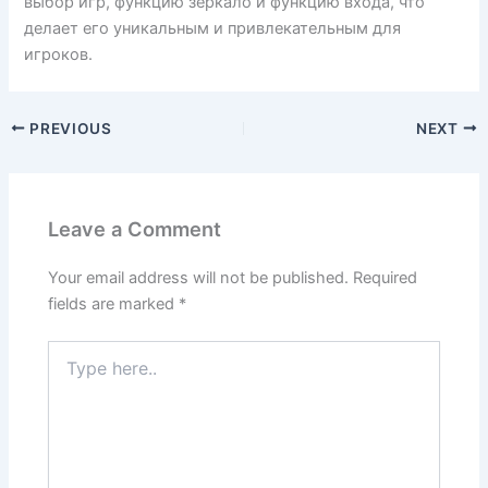
выбор игр, функцию зеркало и функцию входа, что
делает его уникальным и привлекательным для
игроков.
PREVIOUS
NEXT
Leave a Comment
Your email address will not be published.
Required
fields are marked
*
Type
here..