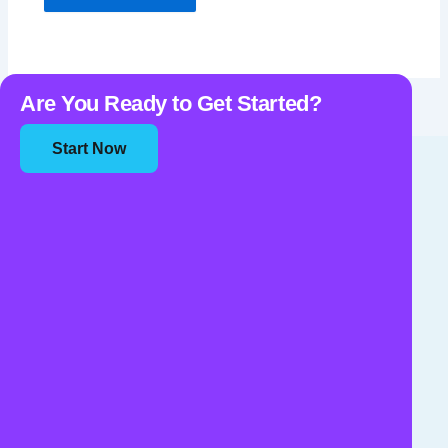
Are You Ready to Get Started?
Start Now